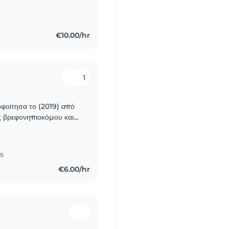
€10.00/hr
1
οφοίτησα το (2019) από
ός βρεφονηπιοκόμου και
παγγέλματος από τον
s
€6.00/hr