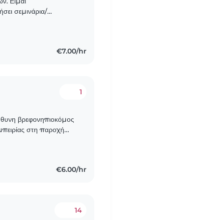
ν. Είμαι
σει σεμινάρια/
€7.00/hr
1
πεύθυνη βρεφονηπιοκόμος
εμπειρίας στη παροχή
ν παροχή βοήθειας
€6.00/hr
14