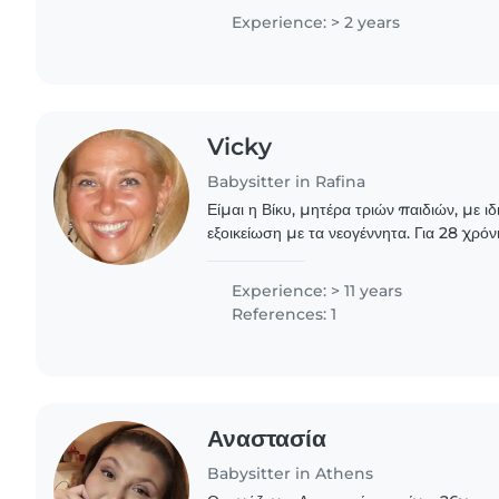
Άγιος Δημήτριος..
Experience: > 2 years
Vicky
Babysitter in Rafina
Είμαι η Βίκυ, μητέρα τριών παιδιών, με ιδ
εξοικείωση με τα νεογέννητα. Για 28 χρό
καθηγητή γυναικολόγο στην Αθήνα, σε κ
νεογνά..
Experience: > 11 years
References: 1
Αναστασία
Babysitter in Athens