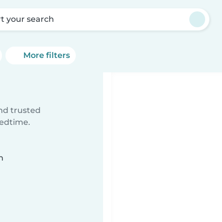
rt your search
More filters
ind trusted
bedtime.
n