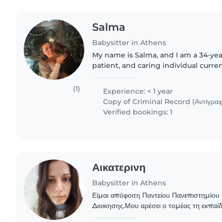
Salma
Babysitter in Athens
My name is Salma, and I am a 34-yea
patient, and caring individual curren
babysitting opportunities alongsid
highly motivated to..
(1)
Experience: < 1 year
Copy of Criminal Record (Αντίγραφ
Verified bookings: 1
Αικατερινη
Babysitter in Athens
Είμαι απόφοιτη Παντείου Πανεπιστημίου 
Διοικησης.Μου αρέσει ο τομέας τη εκπα
δημιουργική απασχόληση φύλαξη παιδιών