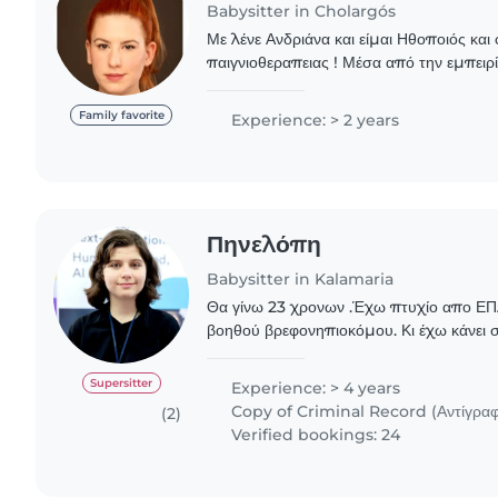
Babysitter in Cholargós
Με λένε Ανδριάνα και είμαι Ηθοποιός και
παιγνιοθεραπειας ! Μέσα από την εμπειρί
διαδραστικές παραστάσεις ξεκίνησε και η
Family favorite
Experience: > 2 years
Πηνελόπη
Babysitter in Kalamaria
Θα γίνω 23 χρονων .Έχω πτυχίο απο ΕΠΑ
βοηθού βρεφονηπιοκόμου. Κι έχω κάνει σ
φροντίδα και την φύλαξη παίδιων. Κι έχ
σεμινάριο πρώτων..
Supersitter
Experience: > 4 years
Copy of Criminal Record (Αντίγραφ
(2)
Verified bookings: 24