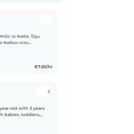
 πολύ τα παιδιά. Έχω
α παιδιών στην
 προσφέρω ένα ασφαλές,
€7.00/hr
3
-year-old with 3 years
h babies, toddlers,
n. I'm fluent in