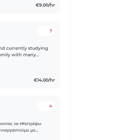
€9.00/hr
7
and currently studying
family with many
 of children has always
€14.00/hr
4
έλοντας να επιστρέψω
 συνεργαστούμε με
στις περιοχές: Δάφνη,