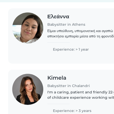
Ελεάννα
Babysitter in Athens
Είμαι υπεύθυνη, υπομονετική και αγαπώ
αποκτήσει εμπειρία μέσα από τη φροντίδ
οικογένειά μου και στόχος μου είναι να
ήρεμο και..
Experience: > 1 year
Kimela
Babysitter in Chalandri
I'm a caring, patient and friendly 22
of childcare experience working wit
preschoolers and school-aged childre
albanian, Greek..
Experience: > 3 years