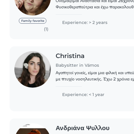
Ονομάζομαι Αναστασία και είμαι 26χρονώ
Φυσικοθεραπεύτρια και έχω παρακολουθή
μαθήματα πρώτων βοηθειών. Έχω ασχοληθεί με παιδικές
κατασκηνώσεις σαν ομαδάρχισσα..
Family favorite
Experience: > 2 years
(1)
Christina
Babysitter in Vámos
Αγαπητοί γονείς, είμαι μια φιλική και υ
με πτυχίο νοσηλευτικής. Έχω 2 χρόνια 
νοσηλευτικής φροντίδας και 1 χρονο στη
ΑΜΕΑ..
Experience: < 1 year
Ανδριάνα Ψυλλου