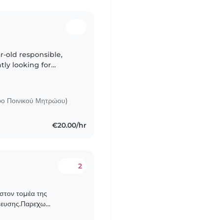
r-old responsible,
tly looking for
e my main work. I am
ο Ποινικού Μητρώου)
€20.00/hr
2
στον τομέα της
ίδευσης.Παρεχω
 και βοήθεια με τα