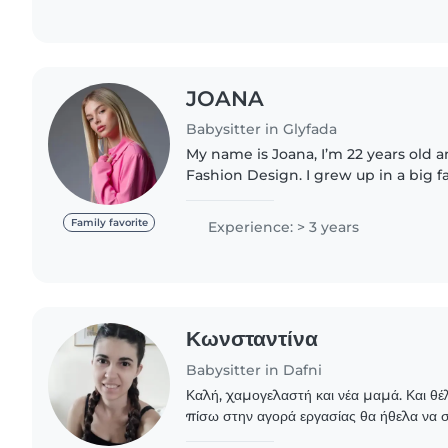
JOANA
Babysitter in Glyfada
My name is Joana, I’m 22 years old 
Fashion Design. I grew up in a big 
siblings and cousins, so taking care
been a natural..
Family favorite
Experience: > 3 years
Κωνσταντίνα
Babysitter in Dafni
Καλή, χαμογελαστή και νέα μαμά. Και θ
πίσω στην αγορά εργασίας θα ήθελα να
υπευθυνότητα, συνεργάσιμη και διάθεση 