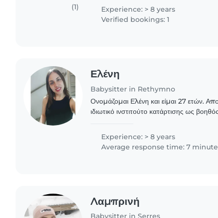
μαθήματα τους.
(1)
Experience: > 8 years
Verified bookings: 1
Ελένη
Babysitter in Rethymno
Ονομάζομαι Ελένη και είμαι 27 ετών. Απ
ιδιωτικό ινστιτούτο κατάρτισης ως βοηθ
το (2023) έλαβα την πιστοποίηση του ε
ΕΟΠΠΕΠ...
Experience: > 8 years
Average response time: 7 minute
Λαμπρινή
Babysitter in Serres