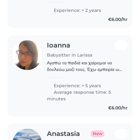
χρόνο με παιδιά. Έχω 2 χρόνια
εμπειρίας στη φροντίδα βρεφών,
Experience: > 2 years
νηπίων και προνηπίων και είμαι
€6.00/hr
πιστοποιημένος στις πρώτες..
Ioanna
Babysitter in Larissa
Αγαπώ τα παιδιά και χαίρομαι να
δουλεύω μαζί τους. Έχω εμπειρία ως
babysitter σε βρέφη και νήπια.
Experience: > 5 years
Average response time: 5
minutes
€6.00/hr
Anastasia
New