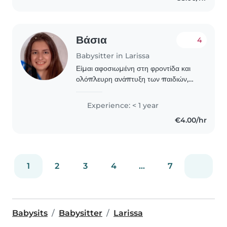
Βάσια
4
Babysitter in Larissa
Είμαι αφοσιωμένη στη φροντίδα και
ολόπλευρη ανάπτυξη των παιδιών,
δημιουργώντας ένα ασφαλές και
εμπνευσμένο περιβάλλον μάθησης.
Experience: < 1 year
Η μουσική παιδαγωγική, η
€4.00/hr
δημιουργική απασχόληση και..
1
2
3
4
...
7
Babysits
Babysitter
Larissa