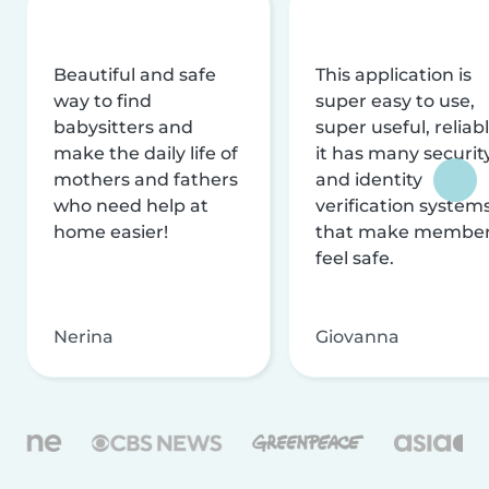
Beautiful and safe
This application is
way to find
super easy to use,
babysitters and
super useful, reliabl
make the daily life of
it has many securit
mothers and fathers
and identity
who need help at
verification system
home easier!
that make membe
feel safe.
Nerina
Giovanna