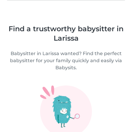
Find a trustworthy babysitter in
Larissa
Babysitter in Larissa wanted? Find the perfect
babysitter for your family quickly and easily via
Babysits.