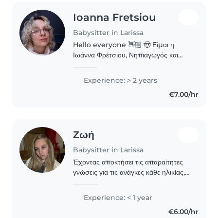
Ioanna Fretsiou
Babysitter in Larissa
Hello everyone 👋🏼 🤠 Είμαι η
Ιωάννα Φρέτσιου, Νηπιαγωγός και
Ψυχολόγος. Η δυναμική στην εργασία
μου διαφαίνεται σε δραστηριότητες
Experience: > 2 years
που έχουν ως στόχο την
€7.00/hr
ενδυνάμωση της
ψυχοσυναισθηματικής..
Ζωή
Babysitter in Larissa
Έχοντας αποκτήσει τις απαραίτητες
γνώσεις για τις ανάγκες κάθε ηλικίας,
προσφέρω ένα ασφαλές, γεμάτο
παιχνίδι και αγάπη περιβάλλον για το
Experience: < 1 year
μικρό σας. Είμαι υπεύθυνη,
€6.00/hr
υπομονετική και..