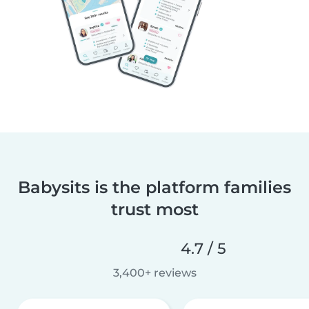
Babysits is the platform families
trust most
4.7 / 5
3,400+ reviews