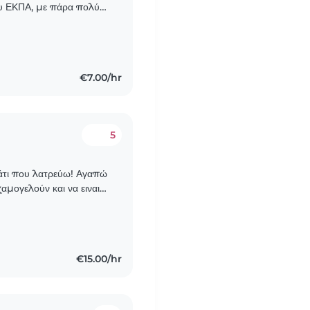
υ ΕΚΠΑ, με πάρα πολύ
ά και αστείρευτη
€7.00/hr
5
 κάτι που λατρεύω! Αγαπώ
χαμογελούν και να ειναι
 σε παιδικούς..
€15.00/hr