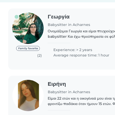
Γεωργία
Babysitter in Acharnes
Ονομάζομαι Γεωργία και είμαι πτυχιούχ
babysitter Και έχω προϋπηρεσία σε φύλ
και σε παιδότοπο από μικρή έτρεφα πολ
παιδιά..
Family favorite
Experience: > 2 years
Average response time: 1 hour
(2)
Ειρήνη
Babysitter in Acharnes
Είμαι 22 ετών και η οικογένειά μου είναι 
φροντίζω παιδάκια όταν ήμουν 15 ετών. 
και τα ξαδέρφια μου. Έχω απολυτήριο ΕΠ