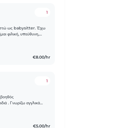
1
γαστώ ως babysitter. Έχω
ίμαι φιλική, υπεύθυνη,
να εργαστώ. Παρότι..
€8.00/hr
1
ι βοηθός
διά . Γνωρίζω αγγλικά
ι ήρεμη. Μπορώ να
€5.00/hr