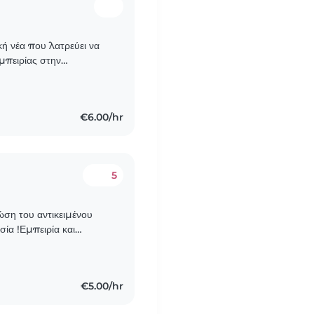
ι να
μπειρίας στην
ροσχολικών και μικρών
€6.00/hr
5
ώση του αντικειμένου
ία !Εμπειρία και
που εκπεμπω ασφάλεια
€5.00/hr