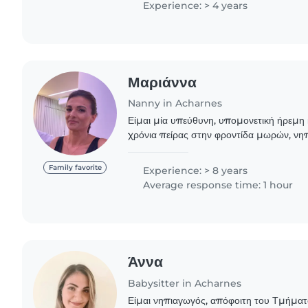
Experience: > 4 years
Μαριάννα
Nanny in Acharnes
Είμαι μία υπεύθυνη, υπομονετική ήρεμη 
χρόνια πείρας στην φροντίδα μωρών, νη
ηλικίας παιδιών. Μιλάω μόνο τα ελληνικά 
Family favorite
Experience: > 8 years
Average response time: 1 hour
Άννα
Babysitter in Acharnes
Είμαι νηπιαγωγός, απόφοιτη του Τμήματ