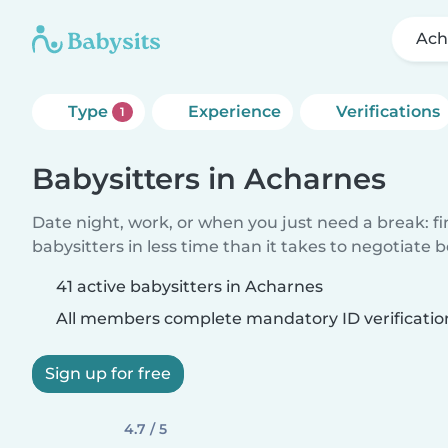
Ach
Type
Experience
Verifications
1
Babysitters in Acharnes
Date night, work, or when you just need a break: f
babysitters in less time than it takes to negotiate 
41 active babysitters in Acharnes
All members complete mandatory ID verificatio
Sign up for free
4.7 / 5