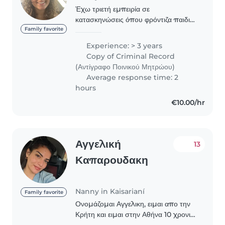
Έχω τριετή εμπειρία σε
κατασκηνώσεις όπου φρόντιζα παιδιά
για πολλές μέρες, με υπευθυνότητα
Family favorite
και αγάπη. Παίζω μαζί τους, τα
Experience: > 3 years
προσέχω και δημιουργώ όμορφο
Copy of Criminal Record
κλίμα εμπιστοσύνης. Έχω
(Αντίγραφο Ποινικού Μητρώου)
συνεργαστεί..
Average response time: 2
hours
€10.00/hr
Αγγελική
13
Καπαρουδακη
Nanny in Kaisarianí
Family favorite
Ονομάζομαι Αγγελικη, ειμαι απο την
Κρήτη και ειμαι στην Αθήνα 10 χρονια.