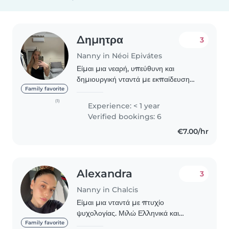
Δημητρα
3
Nanny in Néoi Epivátes
Είμαι μια νεαρή, υπεύθυνη και
δημιουργική νταντά με εκπαίδευση
στην προσχολική αγωγή. Είμαι άνετη
Family favorite
με παιδιά με ειδικές ανάγκες όπως
(1)
Experience: < 1 year
ADHD, αυτισμό και άλλα. Μιλώ
Verified bookings: 6
αγγλικά και ελληνικά..
€7.00/hr
Alexandra
3
Nanny in Chalcis
Είμαι μια νταντά με πτυχίο
ψυχολογίας. Μιλώ Ελληνικά και
μέτρια Αγγλικά και είμαι
Family favorite