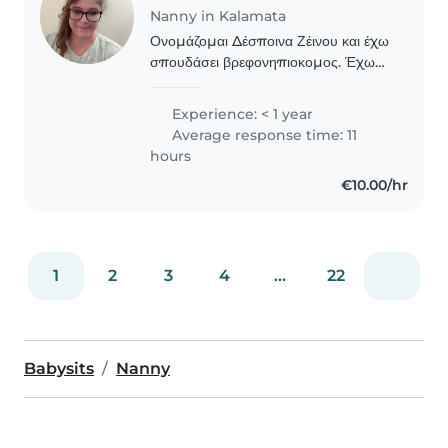
Nanny in Kalamata
Ονομάζομαι Δέσποινα Ζέινου και έχω
σπουδάσει βρεφονηπιοκομος. Έχω
πολυετή εμπειρία σε φύλαξη και
δημιουργική απασχόληση βρεφών και
Experience: < 1 year
παιδιών προσχολικής ηλικίας . Τα
Average response time: 11
τελευταία χρόνια..
hours
€10.00/hr
1
2
3
4
...
22
Babysits
Nanny