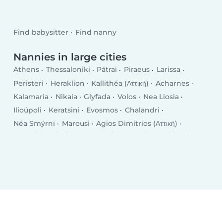
Find babysitter
Find nanny
Nannies in large cities
Athens
Thessaloniki
Pátrai
Piraeus
Larissa
Peristeri
Heraklion
Kallithéa (Αττική)
Acharnes
Kalamaria
Nikaia
Glyfada
Volos
Nea Liosia
Ilioúpoli
Keratsini
Evosmos
Chalandri
Néa Smýrni
Marousi
Agios Dimitrios (Αττική)
Zografos
Aigáleo
Nea Ionia
Ioannina
Old Faliron
Korydallos
Trikala
Výronas
Agía Paraskeví (Αττική)
Galatsi
Chalcis
Petroúpolis
Serres
Polichni
Rhodes
Kalamata
Kavala
Chania
Katerini