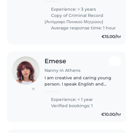
Είμαι Μαια και αγαπώ τα παιδιά! Εχω
δουλεψει σε ΜΕΝΝ( μοναδα εντατικης
Experience: > 3 years
νοσηλειας νεογνων) οπως και σεΜΕΘ
Copy of Criminal Record
(εντατικη..
(Αντίγραφο Ποινικού Μητρώου)
Average response time: 1 hour
€15.00/hr
Emese
Nanny in Athens
I am creative and caring young
person. I speak English and
(1)
Hungarian fluently, with basic
knowledge of Greek. I have
Experience: < 1 year
experience with childcare
Verified bookings: 1
through helping family and
€10.00/hr
friends. I..