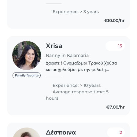
έτος στο Παιδαγωγικό Τμήμα
Δημοτικής Εκπαίδευσης του ΕΚΠΑ
Experience: > 3 years
και έχω 3 χρόνια εμπειρίας στην
€10.00/hr
φροντίδα παιδιών...
Xrisa
15
Nanny in Kalamaria
Χαιρετε ! Ονομαζομαι Τρανού Χρύσα
και ασχολούμαι με την φυλαξη
παιδιων τοσο σε ομαδικο επιπεδο-
Family favorite
κατασκηνωσης- αλλα οσο και σε
Experience: > 10 years
ιδιωτικη φυλαξη τα τελευταια 12
Average response time: 5
χρονια. Η εμπειρια μου..
hours
€7.00/hr
Δέσποινα
2