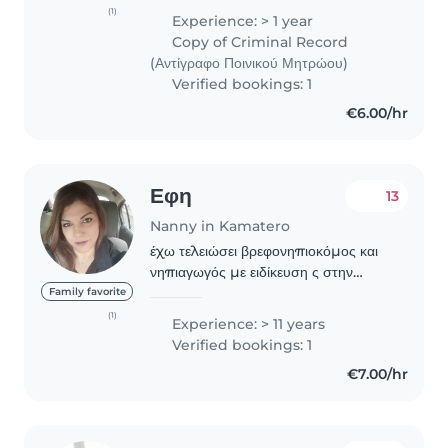
περιγεγραμμένη ως υπεύθυνη,
(1)
Experience: > 1 year
δημιουργική και ήρεμη. έχω εμπειρία
Copy of Criminal Record
φύλαξης παιδιών σε ηλικίες 4-5
(Αντίγραφο Ποινικού Μητρώου)
χρόνων..
Verified bookings: 1
€6.00/hr
Εφη
13
Nanny in Kamatero
έχω τελειώσει βρεφονηπιοκόμος και
νηπιαγωγός με ειδίκευση ς στην
ειδική αγωγή. έχωΕίμαι δημιουργική,
Family favorite
με πολύ φαντασία και όρεξη για
(1)
Experience: > 11 years
δημιουργική απασχόληση και
Verified bookings: 1
φροντίδα των παιδιών..
€7.00/hr