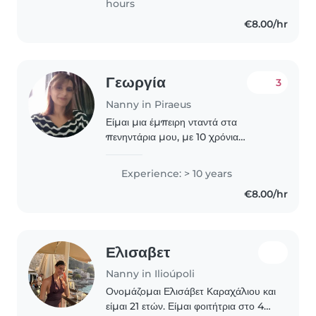
hours
ολοκληρώσει..
€8.00/hr
Γεωργία
3
Nanny in Piraeus
Είμαι μια έμπειρη νταντά στα
πενηντάρια μου, με 10 χρόνια
εμπειρίας στην φροντίδα βρεφών,
νηπίων και προνηπίων. Είμαι
Experience: > 10 years
υπεύθυνη, ήρεμη και υπομονετική.
€8.00/hr
Μπορώ να βοηθήσω τα παιδιά με..
Ελισαβετ
Nanny in Ilioúpoli
Ονομάζομαι Ελισάβετ Καραχάλιου και
είμαι 21 ετών. Είμαι φοιτήτρια στο 4ο