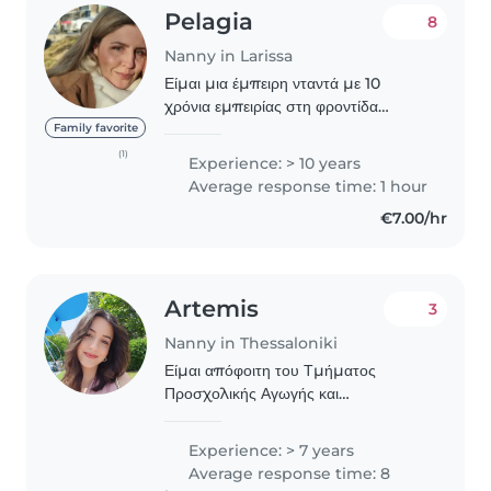
Pelagia
8
Nanny in Larissa
Είμαι μια έμπειρη νταντά με 10
χρόνια εμπειρίας στη φροντίδα
παιδιών όλων των ηλικιών, από
Family favorite
βρέφη έως εφήβους. Μιλώ Ελληνικά,
(1)
Experience: > 10 years
Αγγλικά και Σερβικά και είμαι
Average response time: 1 hour
πρόθυμη να μοιραστώ τις
€7.00/hr
δημιουργικές..
Artemis
3
Nanny in Thessaloniki
Είμαι απόφοιτη του Τμήματος
Προσχολικής Αγωγής και
Εκπαίδευσης και κάτοχος
μεταπτυχιακού στην Εκπαιδευτική
Experience: > 7 years
Ρομποτική και τις Νέες Τεχνολογίες
Average response time: 8
στην Εκπαίδευση. Παράλληλα, έχω