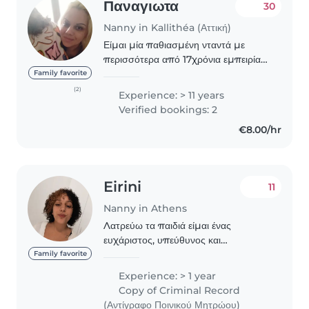
Παναγιωτα
30
Nanny in Kallithéa (Αττική)
Είμαι μία παθιασμένη νταντά με
περισσότερα από 17χρόνια εμπειρίας
στη φροντίδα παιδιών. Μπορώ να
Family favorite
προσφέρω υπηρεσίες σε βρέφη,
(2)
Experience: > 11 years
νήπια, προσχολικά παιδιά, παιδιά
Verified bookings: 2
δημοτικού και εφήβους,..
€8.00/hr
Eirini
11
Nanny in Athens
Λατρεύω τα παιδιά είμαι ένας
ευχάριστος, υπεύθυνος και
χαρούμενος άνθρωπος . Εχω
Family favorite
εμπειρία καθώς εχω φυλάξει παιδιά
Experience: > 1 year
και εντός της οικογένειας μου αλλά
Copy of Criminal Record
και εκτός. Θεωρω πως ειμαι καλή..
(Αντίγραφο Ποινικού Μητρώου)