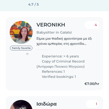
4.7 / 5
VERONIKH
4
Babysitter in Galatsi
Είμαι μια παιδική φροντίστρια με έξι
χρόνια εμπειρίας στη φροντίδα
παιδιών όλων των ηλικιών. Έχω
Family favorite
ολοκληρώσει το ΙΕΚ ακμή και
(1)
Experience: > 6 years
σεμινάριο παιδί ψυχολογίας. Είμαι
Copy of Criminal Record
πολύ υπομονετική, τρυφερή..
(Αντίγραφο Ποινικού Μητρώου)
References: 1
Verified bookings: 1
€7.00/hr
Ισιδώρα
1