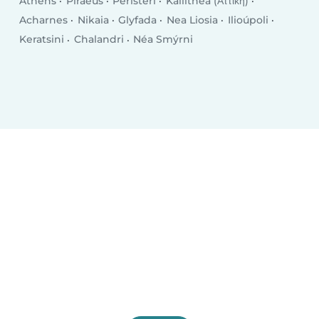
Athens
Piraeus
Peristeri
Kallithéa (Αττική)
Acharnes
Nikaia
Glyfada
Nea Liosia
Ilioúpoli
Keratsini
Chalandri
Néa Smýrni