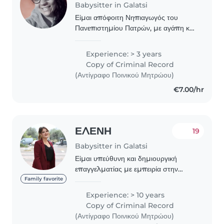
Babysitter in Galatsi
Είμαι απόφοιτη Νηπιαγωγός του
Πανεπιστημίου Πατρών, με αγάπη και
αφοσίωση στη φροντίδα και τη
δημιουργική απασχόληση των
Experience: > 3 years
παιδιών. Κατά τη διάρκεια των
Copy of Criminal Record
σπουδών μου πραγματοποίησα
(Αντίγραφο Ποινικού Μητρώου)
πρακτική..
€7.00/hr
ΕΛΕΝΗ
19
Babysitter in Galatsi
Είμαι υπεύθυνη και δημιουργική
επαγγελματίας με εμπειρία στην
προσχολική αγωγή και την παιδική
Family favorite
φροντίδα, προσανατολισμένη στη
Experience: > 10 years
δημιουργία ενός ασφαλούς και
Copy of Criminal Record
ευχάριστου περιβάλλοντος..
(Αντίγραφο Ποινικού Μητρώου)