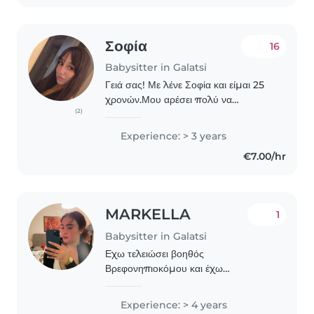
nurturing environment...
Σοφία
16
Babysitter in Galatsi
Γειά σας! Με λένε Σοφία και είμαι 25
χρονών.Μου αρέσει πολύ να
(2)
ασχολουμαι με τα παιδιά,και να
περνάω χρόνο μαζί τους. Είμαι ήρεμη
Experience: > 3 years
και έχω πολύ υπομονή, οπότε μου
€7.00/hr
είναι ιδιαίτερα ευχάριστο..
MARKELLA
1
Babysitter in Galatsi
Εχω τελειώσει βοηθός
Βρεφονηπιοκόμου και έχω
Προϋπηρεσία με τα παιδιά και
δουλεύω στον παιδότοπο περπερινο
Experience: > 4 years