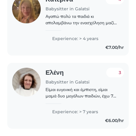
Babysitter in Galatsi
Αγαπώ πολύ τα παιδιά κι
απολαμβάνω την ενασχόληση μαζί
τους!! Έχω δουλέψει με νήπια, παιδιά
προσχολικής ηλικίας, δημοτικού και
Experience: > 4 years
εφήβους. Έχω ειδίκευση στην ειδική
€7.00/hr
αγωγή. Τα παιδιά με..
Ελένη
3
Babysitter in Galatsi
Είμαι ευγενική και έμπιστη, είμαι
μαμά δυο μεγάλων παιδιών, έχω 7
χρόνια εμπειρία. Κυρίως ηλικίες από 1
ως 5 χρονών. Μου αρέσει να παίζω να
Experience: > 7 years
δημιουργώ να ζωγραφίζω να χορεύω
€6.00/hr
με τα παιδιά..