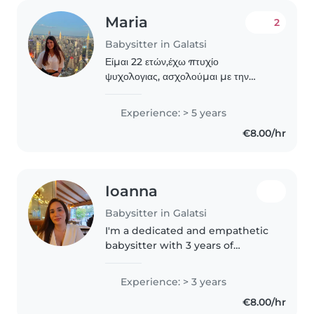
Maria
2
Babysitter in Galatsi
Είμαι 22 ετών,έχω πτυχίο
ψυχολογιας, ασχολούμαι με την
φύλαξη παιδιών από τα 17 και
εργάζομαι τα καλοκαίρια σε παιδική
Experience: > 5 years
Κατασκηνωση. Είμαι επικοινωνιακή,
€8.00/hr
δημιουργική και υπομονετική..
Ioanna
Babysitter in Galatsi
I'm a dedicated and empathetic
babysitter with 3 years of
experience caring for toddlers
and preschoolers. As a parent
Experience: > 3 years
myself, I understand the
€8.00/hr
importance of a safe and