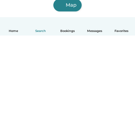
Map
Home
Search
Bookings
Messages
Favorites
English
How it works
Help
Terms & Privacy
Pricing
Company details
Babysits for Work
Community standards