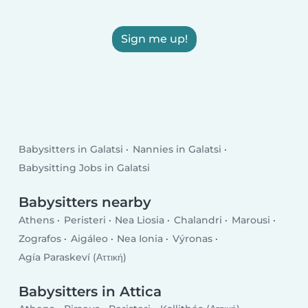
Sign me up!
Babysitters in Galatsi
Nannies in Galatsi
Babysitting Jobs in Galatsi
Babysitters nearby
Athens
Peristeri
Nea Liosia
Chalandri
Marousi
Zografos
Aigáleo
Nea Ionia
Výronas
Agía Paraskeví (Αττική)
Babysitters in Attica