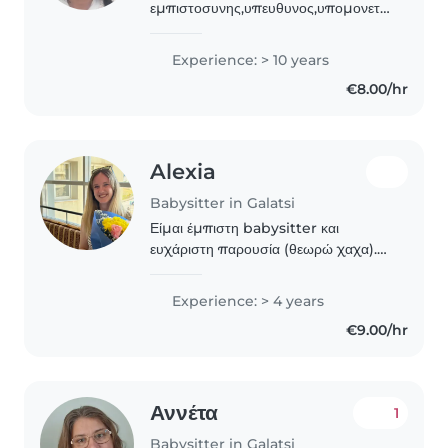
εμπιστοσυνης,υπευθυνος,υπομονετικος
γιατι αντιλαμβανομαι τις αναγκες και
τις ιδιαιτεροτητες του καθε
Experience: > 10 years
παιδιου.Εργαζομαι στο Παιδων Αγια
€8.00/hr
Σοφια,οποτε εχω αμεση με τα
παιδια...
Alexia
Babysitter in Galatsi
Είμαι έμπιστη babysitter και
ευχάριστη παρουσία (θεωρώ χαχα).
Έχω υπομονή και προσφέρω
δημιουργικές δραστηριότητες (και στα
Experience: > 4 years
αγγλικά).
€9.00/hr
Αννέτα
1
Babysitter in Galatsi