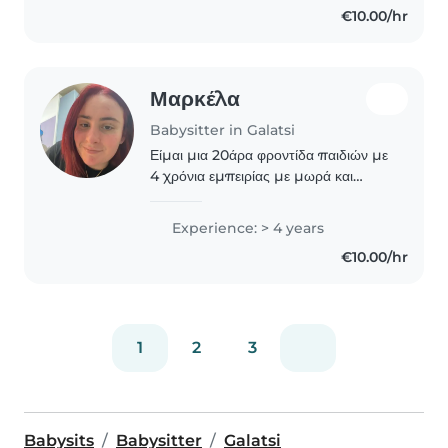
€10.00/hr
Μαρκέλα
Babysitter in Galatsi
Είμαι μια 20άρα φροντίδα παιδιών με
4 χρόνια εμπειρίας με μωρά και
παιδιά προσχολικής ηλικίας. Είμαι
υπεύθυνη, δημιουργική και
Experience: > 4 years
υπομονετική, με ειδίκευση σε
€10.00/hr
χειροτεχνίες. Είμαι άνετη..
1
2
3
Babysits
Babysitter
Galatsi