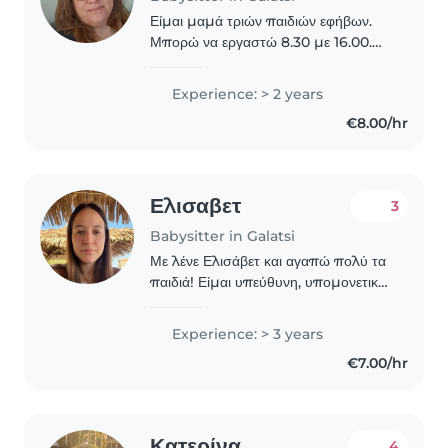
Είμαι μαμά τριών παιδιών εφήβων.
Μπορώ να εργαστώ 8.30 με 16.00.
Αγαπω πολύ τα μικρά παιδάκια 0-3
και έχω απεριόριστη τρυφερότητα και
Experience: > 2 years
υπομονη για αυτά.
€8.00/hr
................................................
Ελισαβετ
3
Babysitter in Galatsi
Με λένε Ελισάβετ και αγαπώ πολύ τα
παιδιά! Είμαι υπεύθυνη, υπομονετική
και δημιουργική, με διάθεση να
προσφέρω φροντίδα, ασφάλεια αλλά
Experience: > 3 years
και όμορφες στιγμές παιχνιδιού. Μου
€7.00/hr
αρέσει να..
Κατερίνα
4