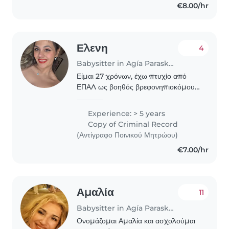
€8.00/hr
διάθεση και μεγάλη..
Ελενη
4
Babysitter in Agía Paraskeví (Αττική)
Είμαι 27 χρόνων, έχω πτυχίο από
ΕΠΑΛ ως βοηθός βρεφονηπιοκόμου
και έχω βεβαίωση από ΙΕΚ ΑΚΜΗ στα
παιδαγωγικά. Έχω δουλέψει 1 χρόνο
Experience: > 5 years
σε βρεφονηπιακό σταθμό και τώρα
Copy of Criminal Record
δουλεύω ως συνοδός..
(Αντίγραφο Ποινικού Μητρώου)
€7.00/hr
Αμαλία
11
Babysitter in Agía Paraskeví (Αττική)
Ονομάζομαι Αμαλία και ασχολούμαι