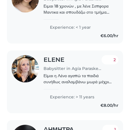
Ειμαι 18 χρονών , με λένε Σεπφορα
Μαντικα και σπουδάζω στο τμήμα
φυσικής αγωγής και αθλητισμού
Αθηνών . Εχω πολύ καλή επαφή με
Experience: < 1 year
τα παιδάκια , είμαι φιλική ,
€6.00/hr
υπομονετική και συνεπής..
ELENE
2
Babysitter in Agía Paraskeví (Αττική)
Είμαι η Λένα αγαπώ τα παιδιά
συνήθως αναλαμβάνω μωρά μέχρι
να πάνε σχολείο Σε συνεργασία με
τους γονείς κ τον παιδίατρο τους
Experience: > 11 years
προσφέρω ώρες γεμάτες αγάπη ,
€8.00/hr
φροντίδας, σωστής διατροφής,..
ΔΗΜΗΤΡΑ
1