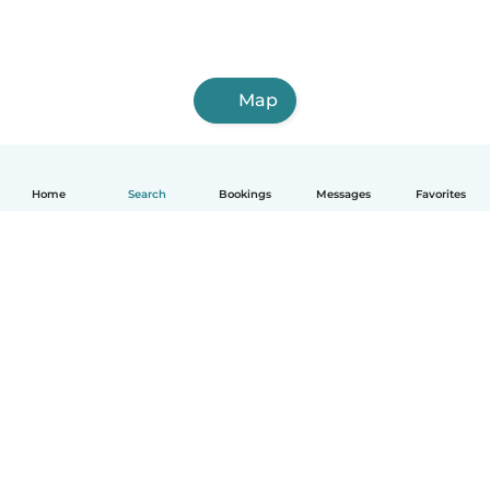
Map
Home
Search
Bookings
Messages
Favorites
English
How it works
Help
Terms & Privacy
Pricing
Company details
Babysits for Work
Community standards