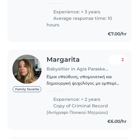
χαμογελούν! Είμαι νηπιαγωγός,
γεμάτη ενέργεια, δημιουργικές ιδέες
Experience: > 3 years
και υπομονή. Από παιχνίδια και
Average response time: 10
παραμύθια μέχρι ζωγραφική..
hours
€7.00/hr
Margarita
2
Babysitter in Agía Paraskeví (Αττική)
Είμαι υπεύθυνη, υπομονετική και
δημιουργική ψυχολόγος με εμπειρία
στη φροντίδα παιδιών προσχολικής
Family favorite
ηλικίας. Μιλάω άπταιστα ελληνικά και
Experience: > 2 years
αγγλικά και μου αρέσει να απασχολώ
Copy of Criminal Record
τα παιδιά..
(Αντίγραφο Ποινικού Μητρώου)
€6.00/hr