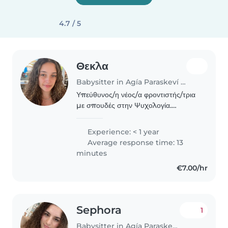
4.7 / 5
Θεκλα
Babysitter in Agía Paraskeví (Αττική)
Υπεύθυνος/η νέος/α φροντιστής/τρια
με σπουδές στην Ψυχολογία.
Απολαμβάνω να διαβάζω και να
παίζω με παιδιά προσχολικής και
Experience: < 1 year
σχολικής ηλικίας. Μιλώ ελληνικά και
Average response time: 13
αγγλικά και είμαι άνετος/η..
minutes
€7.00/hr
Sephora
1
Babysitter in Agía Paraskeví (Αττική)