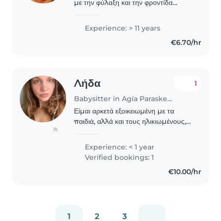
με την φύλαξη και την φροντίδα
βρεφών και νηπίων από το 2010
μέχρι και σήμερα. Είμαι μία
Experience: > 11 years
υπεύθυνη και στοργική μητέρα τριών
€6.70/hr
παιδιών που αναζητεί εργασία..
Λήδα
1
Babysitter in Agía Paraskeví (Αττική)
Είμαι αρκετά εξοικειωμένη με τα
παιδιά, αλλά και τους ηλικιωμένους,
(1)
έχοντας προσφέρει μακροχρόνια
φροντίδα σε πρόσωπα του κοντινού
Experience: < 1 year
οικογενειακού περιβάλλοντος από
Verified bookings: 1
πολύ μικρή ηλικία...
€10.00/hr
1
2
3