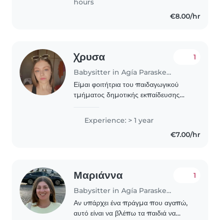
hours
€8.00/hr
Χρυσα
1
Babysitter in Agía Paraskeví (Αττική)
Είμαι φοιτήτρια του παιδαγωγικού
τμήματος δημοτικής εκπαίδευσης
στο εθνικό καποδιστριακό
πανεπιστήμιο. Έχω δουλέψει ως
Experience: > 1 year
babysitter, υπάλληλος σε εποχιακό
€7.00/hr
πάρκο ψυχαγωγίας, σε παιδότοπο,..
Μαριάννα
1
Babysitter in Agía Paraskeví (Αττική)
Αν υπάρχει ένα πράγμα που αγαπώ,
αυτό είναι να βλέπω τα παιδιά να