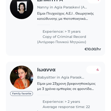
Nanny in Agía Paraskeví (Αττική)
Είμαι Πτυχιούχος Α.Ε.Ι . Θεωρητικής
κατεύθυνσης με πιστοποιητικά
εξειδικευμένης Επιμόρφωσης
ΕΘΝΙΚΟΥ ΚΑΙ ΚΑΠΟΔΙΣΤΡΙΑΚΟΥ
Experience: > 11 years
ΠΑΝΕΠΙΣΤΗΜΙΟΥ επί ΕΙΔΙΚΗΣ
Copy of Criminal Record
ΑΓΩΓΗΣ σε ΔΥΣΛΕΞΙΑ-
(Αντίγραφο Ποινικού Μητρώου)
ΔΥΣΑΡΙΘΜΗΣΙΑ..
€10.00/hr
Ιωαννα
4
Babysitter in Agía Paraskeví (Αττική)
Είμαι μια 23χρονη βρεφονηπιοκόμος
με 3 χρόνια εμπειρίας σε φροντίδα
βρεφών και νηπίων. Είμαι υπεύθυνη,
Family favorite
δημιουργική και ευφάνταστη, με
Experience: > 2 years
δεξιότητες στην ανάγνωση, τις
Average response time: 22
χειροτεχνίες, τη..