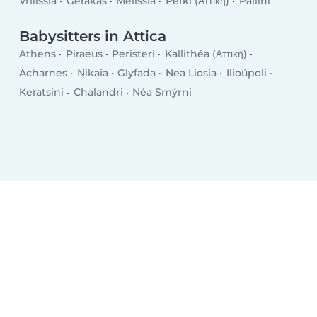
Vrilissia
Gerakas
Melíssia
Péfki (Αττική)
Pallini
Babysitters in Attica
Athens
Piraeus
Peristeri
Kallithéa (Αττική)
Acharnes
Nikaia
Glyfada
Nea Liosia
Ilioúpoli
Keratsini
Chalandri
Néa Smýrni