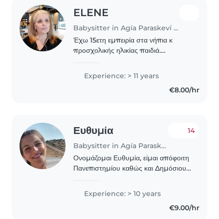
ELENE
Babysitter in Agía Paraskeví (Αττική)
Έχω 15ετη εμπειρία στα νήπια κ
προσχολικής ηλικίας παιδιά.
Αναλαμβάνω ένα παιδάκι κ συνήθως
το μεγαλώνω έως τριών ή δυόμιση
Experience: > 11 years
ετών. Η αγάπη μου προς τα παιδιά σε
€8.00/hr
συνδυασμό με την εμπειρία..
Ευθυμία
14
Babysitter in Agía Paraskeví (Αττική)
Ονομάζομαι Ευθυμία, είμαι απόφοιτη
Πανεπιστημίου καθώς και Δημόσιου
Ινστιτούτου Επαγγελματικής
Κατάρτισης στην ειδικότητα των
Experience: > 10 years
παιδαγωγικών (Προσχολική αγωγή).
€9.00/hr
Κατά την γνώμη μου η..