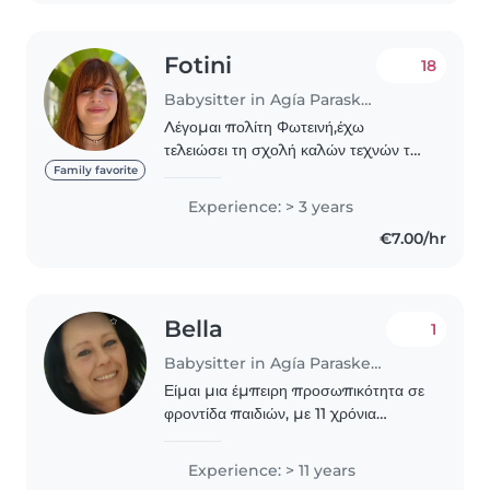
Fotini
18
Babysitter in Agía Paraskeví (Αττική)
Λέγομαι πολίτη Φωτεινή,έχω
τελειώσει τη σχολή καλών τεχνών του
Αριστοτελείου Πανεπιστημίου και
Family favorite
έπειτα ασχολούμαι με παιδιά.Η
Experience: > 3 years
βασική μου γνώση είναι σε παιδιά με
€7.00/hr
ειδικές ανάγκες.Παρολα..
Bella
1
Babysitter in Agía Paraskeví (Αττική)
Είμαι μια έμπειρη προσωπικότητα σε
φροντίδα παιδιών, με 11 χρόνια
εμπειρίας στα μωρά, τα νήπια, τα
προσχολικά και τα σχολικά παιδιά.
Experience: > 11 years
Διαθέτω υπευθυνότητα, αστεία