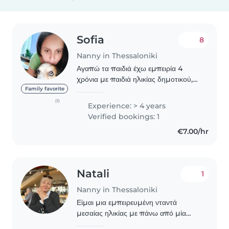
Sofia
8
Nanny in Thessaloniki
Αγαπώ τα παιδιά έχω εμπειρία 4
χρόνια με παιδιά ηλικίας δημοτικού,
νηπίων και βρεφών. Ασχολούμαι μαζί
Family favorite
τούς δημιουργηκα παίζοντας
(1)
Experience: > 4 years
ζωγραφίζοντας πηγαίνοντας βόλτες,
Verified bookings: 1
αν χρειαστεί και..
€7.00/hr
Natali
1
Nanny in Thessaloniki
Είμαι μια εμπειρευμένη νταντά
μεσαίας ηλικίας με πάνω από μία
δεκαετία εμπειρίας φροντίδας παιδιών