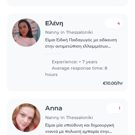
Ελένη
4
Nanny in Thessaloniki
Είμαι Ειδική Παιδαγωγός με ειδίκευση
στην αντιμετώπιση ελλειμμάτων
προφορικού και γραπτού λόγου. Κατά
την 7 ετή ενασχόληση μου με τον
Experience: > 7 years
κλάδο της ειδικής αγωγής αλλά και
Average response time: 8
της φύλαξης..
hours
€10.00/hr
Anna
1
Nanny in Thessaloniki
Είμαι μία υπεύθυνη και δημιουργική
νταντά με πολυετή εμπειρία στην