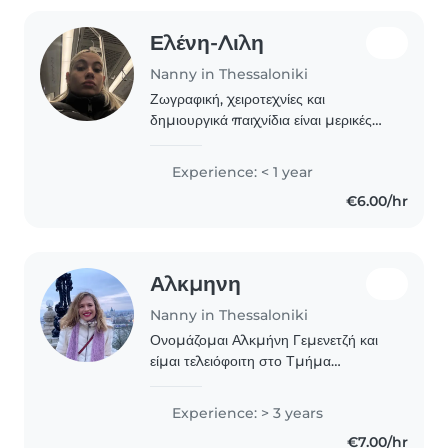
Ελένη-Λιλη
Nanny in Thessaloniki
Ζωγραφική, χειροτεχνίες και
δημιουργικά παιχνίδια είναι μερικές
από τις αγάπες μου όταν ασχολούμαι
με μικρά παιδιά! Με χαρά και πολλή
Experience: < 1 year
υπομονή φροντίζω μωρά και νήπια
€6.00/hr
στο σπίτι σας.
Αλκμηνη
Nanny in Thessaloniki
Ονομάζομαι Αλκμήνη Γεμενετζή και
είμαι τελειόφοιτη στο Τμήμα
Προσχολικής Αγωγής και
Εκπαίδευσης του Α.Π.Θ. Αγαπώ τα
Experience: > 3 years
παιδιά και ενδιαφέρομαι πραγματικά
€7.00/hr
για τη φροντίδα και την ανάπτυξή..