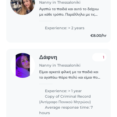
Nanny in Thessaloniki
Αγαπώ τα παιδιά και αυτό το δείχνω
με κάθε τρόπο. Παράλληλα με τις
σπουδές μου στο τμήμα
προσχολικής αγωγής και
Experience: > 2 years
εκπαίδευσης ΑΠΘ έχω κάνει
€8.00/hr
δημιουργική απασχόληση και φύλαξη
σε παιδάκι..
Δάφνη
1
Nanny in Thessaloniki
Είμαι αρκετά φιλική με τα παιδιά και
τα αγαπάω πάρα πολύ και είμαι πολύ
υπομονιτική και ευγενική και έχω
εμπειρία έχω δουλέψει σε παιδικό
Experience: > 1 year
σταθμό του Δήμου θερμής με το
Copy of Criminal Record
πρόγραμμα μεταλυκειακού..
(Αντίγραφο Ποινικού Μητρώου)
Average response time: 7
hours