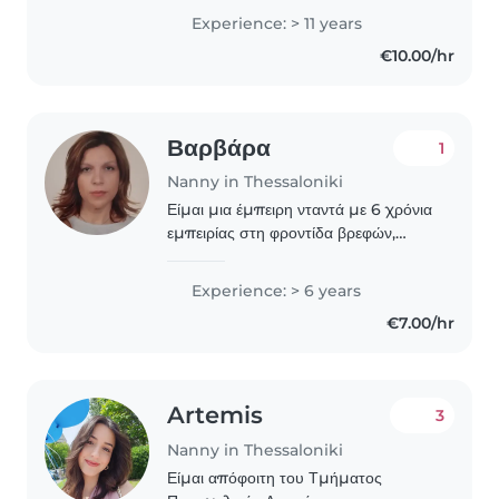
προσχολικής και σχολικής ηλικίας.
Experience: > 11 years
Είμαι υπεύθυνη, δημιουργική και
€10.00/hr
φιλική, με πολλές..
Βαρβάρα
1
Nanny in Thessaloniki
Είμαι μια έμπειρη νταντά με 6 χρόνια
εμπειρίας στη φροντίδα βρεφών,
νηπίων και παιδιών προσχολικής
ηλικίας.Εχω πτυχίο
Experience: > 6 years
Βρεφονηπιοκόμου και ομιλώ
€7.00/hr
Ελληνικά και Αγγλικά . Θα ήταν χαρά..
Artemis
3
Nanny in Thessaloniki
Είμαι απόφοιτη του Τμήματος