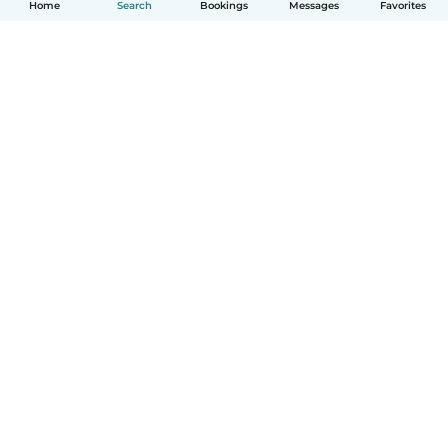
Home
Search
Bookings
Messages
Favorites
English
How it works
Help
Terms & Privacy
Pricing
Company details
Babysits for Work
Community standards
© Babysits B.V.