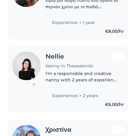
Είμαι μια νεαρή νταντά που αγαπά να
περνάει χρόνο με τα παιδιά.
Σπουδάζω για βοηθός παιδαγωγών
στην πρωτοβάθμια εκπαίδευση και
Experience: < 1 year
έχω πάθος για τη ζωγραφική και τις
€8.00/hr
χειροτεχνίες. Είμαι..
Nellie
Nanny in Thessaloniki
I'm a responsible and creative
nanny with 2 years of experience
(1)
caring for toddlers to teenagers.
I'm fluent in English and Greek,
Experience: > 2 years
and I love engaging children
€6.00/hr
through drawing, reading,..
Χριστίνα