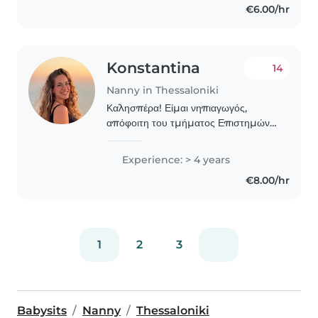
€6.00/hr
Konstantina
14
Nanny in Thessaloniki
Καλησπέρα! Είμαι νηπιαγωγός,
απόφοιτη του τμήματος Επιστημών
Προσχολικής Αγωγής και
Εκπαίδευσης στο ΑΠΘ. Με
Experience: > 4 years
υπευθυνότητα και αγάπη
€8.00/hr
αναλαμβάνω τη φύλαξη και
δημιουργική απασχόληση..
1
2
3
Babysits
Nanny
Thessaloniki