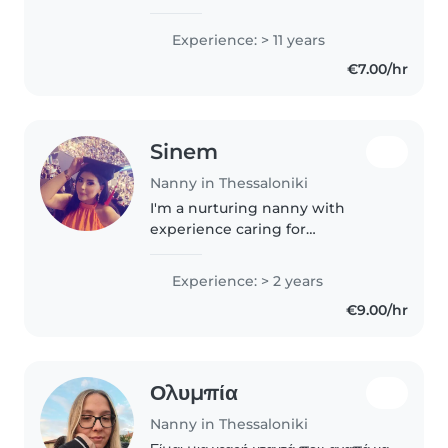
φροντίδα παιδιών ηλικίας βρέφους
έως προσχολικής ηλικίας. Μπορώ να
Experience: > 11 years
παρέχω υποστήριξη σε ένα ευρύ
€7.00/hr
φάσμα δραστηριοτήτων,..
Sinem
Nanny in Thessaloniki
I'm a nurturing nanny with
experience caring for
preschoolers, gradeschoolers,
and teens. Fluent in English,
Experience: > 2 years
Greek, and Turkish, I hold a BSc
€9.00/hr
in Psychology and first aid
training...
Ολυμπία
Nanny in Thessaloniki