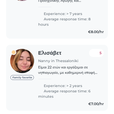
Προσχολικής Αγωγής και
Εκπαίδευσης και κάτοχος
μεταπτυχιακού στην Εκπαιδευτική
Experience: > 7 years
Ρομποτική και τις Νέες Τεχνολογίες
Average response time: 8
στην Εκπαίδευση. Παράλληλα, έχω
hours
ολοκληρώσει..
€8.00/hr
Ελισάβετ
5
Nanny in Thessaloniki
Είμαι 22 ετών και εργάζομαι σε
νηπιαγωγείο, με καθημερινή επαφή
και φροντίδα παιδιών προσχολικής
Family favorite
ηλικίας. Παράλληλα, διαθέτω εμπειρία
Experience: > 2 years
στη φύλαξη παιδιών κατ' οίκον, σε
Average response time: 6
διάφορες ηλικίες,..
minutes
€7.00/hr