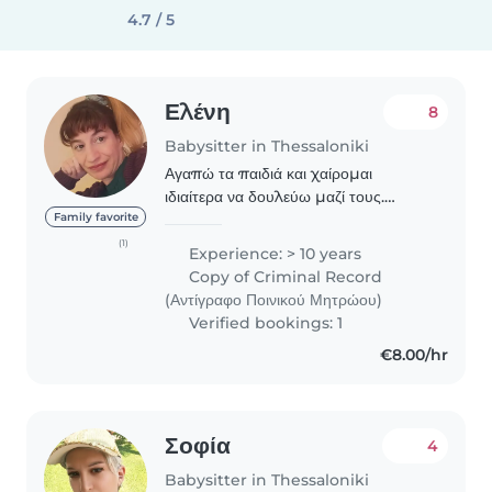
4.7 / 5
Ελένη
8
Babysitter in Thessaloniki
Αγαπώ τα παιδιά και χαίρομαι
ιδιαίτερα να δουλεύω μαζί τους.
Μεγάλωσα σε πολύτεκνη οικογένεια
Family favorite
και από μικρή ηλικία φρόντιζα τα
(1)
Experience: > 10 years
μικρότερα αδέρφια μου, ενώ
Copy of Criminal Record
αργότερα ανέλαβα και τη φροντίδα..
(Αντίγραφο Ποινικού Μητρώου)
Verified bookings: 1
€8.00/hr
Σοφία
4
Babysitter in Thessaloniki