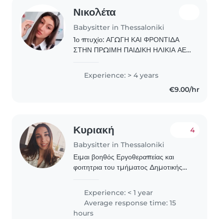
Νικολέτα
Babysitter in Thessaloniki
1ο πτυχίο: ΑΓΩΓΗ ΚΑΙ ΦΡΟΝΤΙΔΑ
ΣΤΗΝ ΠΡΩΙΜΗ ΠΑΙΔΙΚΗ ΗΛΙΚΙΑ ΑΕΙ
2ο πτυχιο( ενεργή φοιτήτρια ):
ΛΟΓΟΘΕΡΑΠΕΙΑ Πρακτική άσκηση
Experience: > 4 years
στην αγωγή και φροντίδα βρεφών,
€9.00/hr
Άσυλο του Παιδιού. Ανάπτυξη..
Κυριακή
4
Babysitter in Thessaloniki
Ειμαι βοηθός Εργοθεραπείας και
φοιτητρια του τμήματος Δημοτικής
εκπαίδευσης.Η εμπειρία που εχω με
τα παιδιά είναι στην πρακτική που
Experience: < 1 year
ολοκλήρωσα σε Κέντρο Δημιουργικής
Average response time: 15
απασχόλησης.
hours