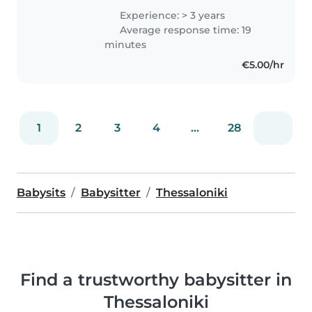
τελειώσει από ιεκ με ειδικότητα
Experience: > 3 years
μαιευτική Έχω κάνει πρακτική στο
Average response time: 19
γενικό νοσοκομείο Ιπποκράτειο..
minutes
€5.00/hr
1
2
3
4
...
28
Babysits
Babysitter
Thessaloniki
Find a trustworthy babysitter in
Thessaloniki