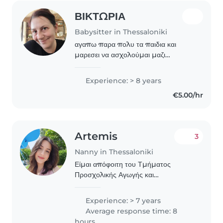
ΒΙΚΤΩΡΙΑ
Babysitter in Thessaloniki
αγαπω παρα πολυ τα παιδια και
μαρεσει να ασχολούμαι μαζι
τουσ.θελω να νιώθουν όμορφα και
ευχάριστα με εμένα και να παίζουμε
Experience: > 8 years
με ότι τα ευχαριστει είμαι δραστήριο
€5.00/hr
άτομο χαμογελαστο..
Artemis
3
Nanny in Thessaloniki
Είμαι απόφοιτη του Τμήματος
Προσχολικής Αγωγής και
Εκπαίδευσης και κάτοχος
μεταπτυχιακού στην Εκπαιδευτική
Experience: > 7 years
Ρομποτική και τις Νέες Τεχνολογίες
Average response time: 8
στην Εκπαίδευση. Παράλληλα, έχω
hours