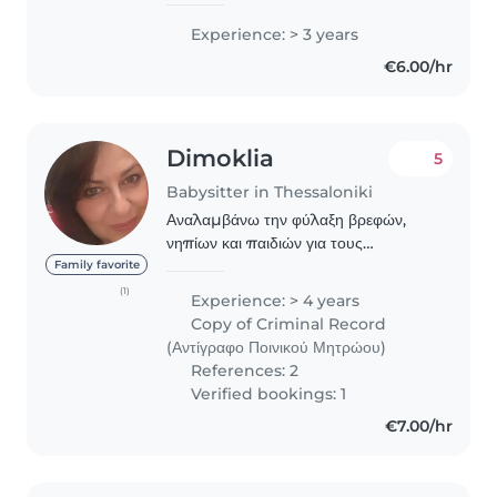
προσεχοντας συχνα τα μικροτερα
Experience: > 3 years
ξαδερφια μου. Θα μπορουσα να
€6.00/hr
απασχολησω δημιουργικα..
Dimoklia
5
Babysitter in Thessaloniki
Αναλαμβάνω την φύλαξη βρεφών,
νηπίων και παιδιών για τους
καλοκαιρινούς μήνες στην
Family favorite
Θεσσαλονίκη. Είμαι Ειδική
(1)
Experience: > 4 years
Παιδαγωγός με εμπειρία ετών στην
Copy of Criminal Record
φύλαξη και αγάπη για τα μικρούλια
(Αντίγραφο Ποινικού Μητρώου)
σας...
References: 2
Verified bookings: 1
€7.00/hr