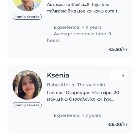
Λατρευω τα παιδια...!!! Εχω δυο
παλικαρια δικα μου και κανω αυτη την
δουλεια 15 χρονια!!! Μενω στο κεντρο
Family favorite
και θα χαρω πολυ να με
Experience: > 11 years
εμπιστευτειτε!!!
Average response time: 9
hours
€5.50/hr
Ksenia
4
Babysitter in Thessaloniki
Γειά σας! Ονομάζομαι Ξένια είμαι 20
ετών,μένω Θεσσαλονίκη και έχω
τελοωσει σε δημοσιο ιεκ
Family favorite
βρεφονηπιοκόμος.Έχω εμπειρία στο
Experience: > 2 years
συγκεκριμένο αντικείμενο λόγω
€6.00/hr
πρακτικής σε παιδικο σταθμό..