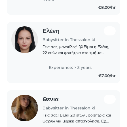
ολοκληρώσει..
€8.00/hr
Ελένη
Babysitter in Thessaloniki
Γεια σας μανούλες! 🥰 Είμαι η Ελένη,
22 ετών και φοιτήτρια στο τμήμα
Αγωγής και Φροντίδας στην Πρώιμη
Παιδική Ηλικία. Αγαπώ πραγματικά
Experience: > 3 years
την επαφή με τα παιδιά και μου
€7.00/hr
αρέσει να περνάμε..
Θενια
Babysitter in Thessaloniki
Γεια σας! Ειμαι 20 ετων , φοιτητρια και
ψαχνω για μερικη απασχοληση. Εχω
μερικη εμπειρια την οποια απεκτησα