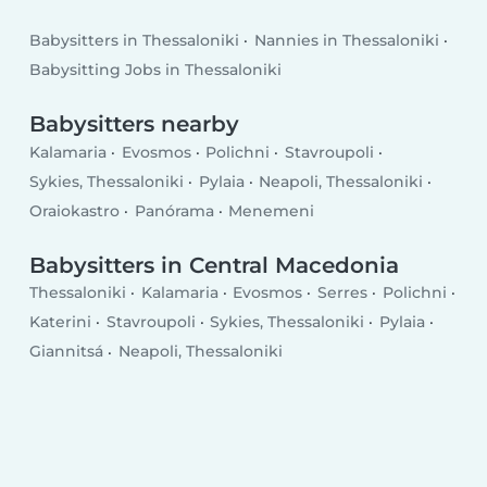
Babysitters in Thessaloniki
Nannies in Thessaloniki
Babysitting Jobs in Thessaloniki
Babysitters nearby
Kalamaria
Evosmos
Polichni
Stavroupoli
Sykies, Thessaloniki
Pylaia
Neapoli, Thessaloniki
Oraiokastro
Panórama
Menemeni
Babysitters in Central Macedonia
Thessaloniki
Kalamaria
Evosmos
Serres
Polichni
Katerini
Stavroupoli
Sykies, Thessaloniki
Pylaia
Giannitsá
Neapoli, Thessaloniki