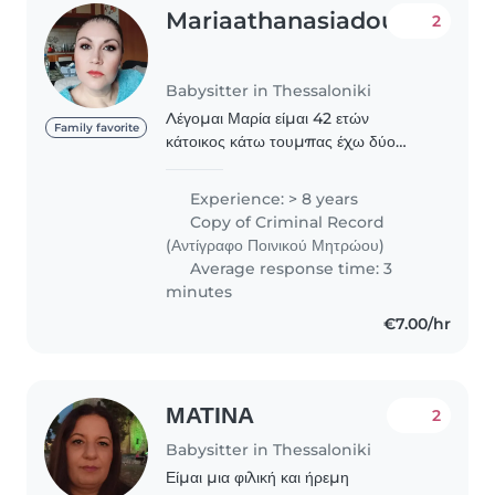
Mariaathanasiadou
2
Babysitter in Thessaloniki
Λέγομαι Μαρία είμαι 42 ετών
Family favorite
κάτοικος κάτω τουμπας έχω δύο
παιδιά έχω δουλέψει στον Άγιο
Στυλιανό κ σε βρεφονηπιακούς
Experience: > 8 years
σταθμούς του Δήμου Θεσσαλονίκης
Copy of Criminal Record
έχω δίπλωμα οδήγησης αλλά όχι
(Αντίγραφο Ποινικού Μητρώου)
αμάξι..
Average response time: 3
minutes
€7.00/hr
ΜΑΤΙΝΑ
2
Babysitter in Thessaloniki
Είμαι μια φιλική και ήρεμη