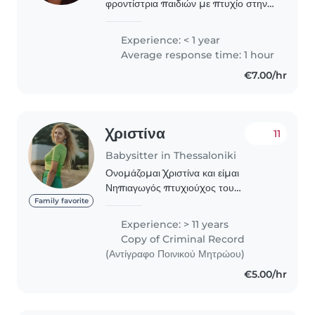
φροντίστρια παιδιών με πτυχίο στην
Οικονομία και Διοίκηση. Έχω
εμπειρία με παιδιά όλων των ηλικιών,
Experience: < 1 year
από βρέφη έως μαθητές. Μιλάω
Average response time: 1 hour
Αγγλικά και Ελληνικά. Μου..
€7.00/hr
Χριστίνα
11
Babysitter in Thessaloniki
Ονομάζομαι Χριστίνα και είμαι
Νηπιαγωγός πτυχιούχος του
Αριστοτελείου Πανεπιστημίου
Family favorite
Θεσσαλονκης και βρεφονηπιοκομος
Experience: > 11 years
απόφοιτος ΤΕΙ ..Πολυετή εμπειρία
Copy of Criminal Record
στη φροντίδα και τη δημιουργική..
(Αντίγραφο Ποινικού Μητρώου)
€5.00/hr