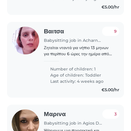
€5.00/hr
Βαιτσα
9
Babysitting job in Acharnes
Ζητείται νταντά για νήπιο 13 μηνων
για περίπου 6 ώρες την ημέρα από
Δευτέρα έως Παρασκευή από τις 8: το
πρωί έως της 1:30 για 2 εβδομάδες
Number of children: 1
περίπου τον μήνα ..Η μόνη της
Age of children:
Toddler
ασχολία θα είναι..
Last activity: 4 weeks ago
€5.00/hr
Μαρινα
3
Babysitting job in Agios Dimitrios (Αττική)
Ψάχνουμε μια προσεκτική και