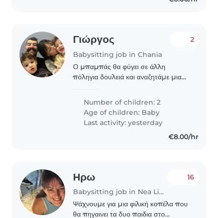
Γιώργος
2
Babysitting job in Chania
Ο μπαμπάς θα φύγει σε άλλη
πόληγια δουλειά και αναζητάμε μια
κοπέλα χωρίς ιδιαίτερες γνώσεις για
τα 1,5 και 3,5 χρόνων παιδιά , για τις
Number of children: 2
ώρες που η μητέρα θα εργάζεται... θα
Age of children:
Baby
πρέπει..
Last activity: yesterday
€8.00/hr
Ηρω
16
Babysitting job in Nea Liosia
Ψάχνουμε για μια φιλική κοπέλα που
θα πηγαινει τα δυο παιδια στο