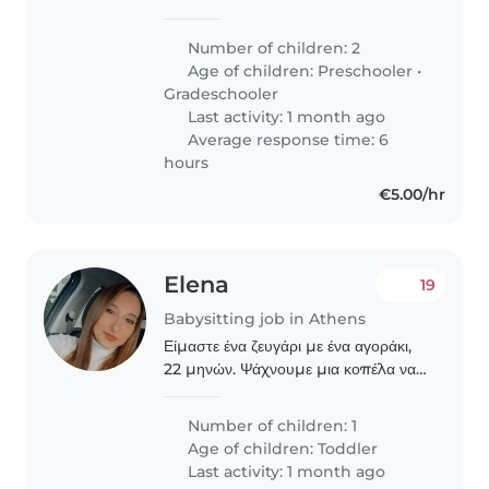
σχολειο. Τα σχολειο ειναι πολυ κοντα
στο σπιτι και δεν χρειαζεται
Number of children: 2
μεταφορικο μεσο.
Age of children:
Preschooler
•
Gradeschooler
Last activity: 1 month ago
Average response time: 6
hours
€5.00/hr
Elena
19
Babysitting job in Athens
Είμαστε ένα ζευγάρι με ένα αγοράκι,
22 μηνών. Ψάχνουμε μια κοπέλα να
τον προσέχει 2-3 ώρες τα πρωινά για
να μπορώ να πάω για δουλειά. Το
Number of children: 1
παιδί μας δεν βλέπει τηλεόραση, δεν
Age of children:
Toddler
τρώει γλυκά,..
Last activity: 1 month ago