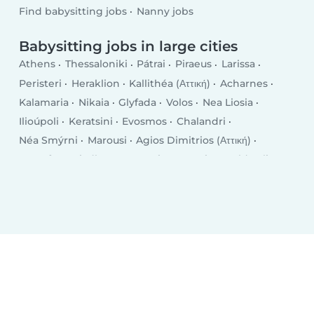
Find babysitting jobs
Nanny jobs
Babysitting jobs in large cities
Athens
Thessaloniki
Pátrai
Piraeus
Larissa
Peristeri
Heraklion
Kallithéa (Αττική)
Acharnes
Kalamaria
Nikaia
Glyfada
Volos
Nea Liosia
Ilioúpoli
Keratsini
Evosmos
Chalandri
Néa Smýrni
Marousi
Agios Dimitrios (Αττική)
Zografos
Aigáleo
Nea Ionia
Ioannina
Old Faliron
Korydallos
Trikala
Výronas
Agía Paraskeví (Αττική)
Galatsi
Chalcis
Petroúpolis
Serres
Polichni
Rhodes
Kalamata
Kavala
Chania
Katerini