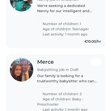
We're seeking a dedicated
Nanny for our intelligent and
affectionate teenager of 11 years
old (single child). Our need is
Number of children: 1
from the school bus pickup at
Age of children:
Teenager
3pm and until the parents
Last activity: 1 month ago
return..
€10.00/hr
Merce
Babysitting job in Drafi
Our family is looking for a
trustworthy babysitter who can
take care of our children during
the week at our home; of our
Number of children: 2
baby under one year old full
Age of children:
Baby
•
time and of our preschooler
Preschooler
after..
Last activity: 1 month ago