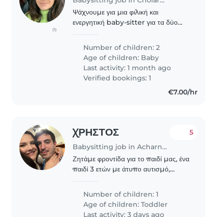
Ψάχνουμε για μια φιλική και
ενεργητική baby-sitter για τα δύο
(1)
μωρά μας. Οι μικροί μας είναι
ενεργητικοί, φιλικοί και ενθουσιώδεις .
Number of children: 2
Θα προτιμούσαμε κάποιον που να
Age of children:
Baby
έχει εμπειρία με..
Last activity: 1 month ago
Verified bookings: 1
€7.00/hr
ΧΡΗΣΤΟΣ
5
Babysitting job in Acharnes
Ζητάμε φροντίδα για το παιδί μας, ένα
παιδί 3 ετών με άτυπο αυτισμό,
πλήρες λειτουργικό . Το παιδί μας
είναι έξυπνο, φιλικό και πολύ
Number of children: 1
περιέργο. Είμαστε διαθέσιμοι για
Age of children:
Toddler
συνάντηση για..
Last activity: 3 days ago