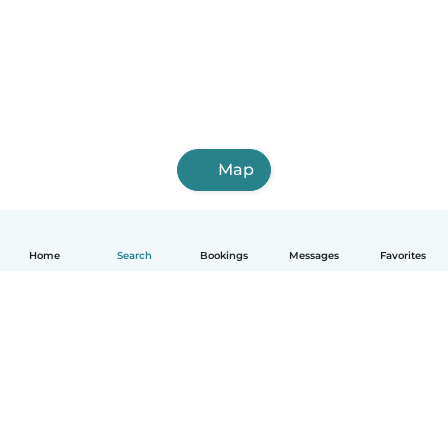
Map
Home
Search
Bookings
Messages
Favorites
English
How it works
Help
Terms & Privacy
Pricing