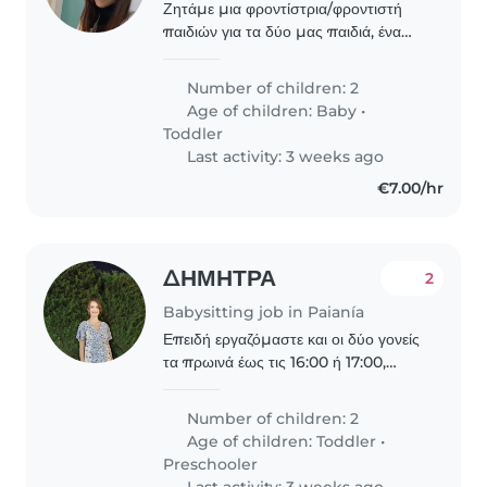
Ζητάμε μια φροντίστρια/φροντιστή
παιδιών για τα δύο μας παιδιά, ένα
βρέφος και ένα παιδί προσχολικής
ηλικίας. Τα παιδιά μας είναι
Number of children: 2
ενεργητικά, παιχνιδιάρικα και φιλικά.
Age of children:
Baby
•
Ένα από τα παιδιά..
Toddler
Last activity: 3 weeks ago
€7.00/hr
ΔΗΜΗΤΡΑ
2
Babysitting job in Paianía
Επειδή εργαζόμαστε και οι δύο γονείς
τα πρωινά έως τις 16:00 ή 17:00,
έχουμε ανάγκη βοήθειας. Δηλαδή μας
ενδιαφέρει μία babysitter 2 φορές
Number of children: 2
την βδομάδα και να φροντίζει το σπίτι
Age of children:
Toddler
•
(πλυντήρια,..
Preschooler
Last activity: 3 weeks ago