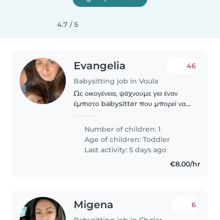
4.7 / 5
Evangelia
46
Babysitting job in Voula
Ως οικογένεια, ψάχνουμε για έναν
έμπιστο babysitter που μπορεί να
φροντίσει το παιδί μας, ένα
δραστήριο, παιχνιδιάρικο και έξυπνο
Number of children: 1
νήπιο. Δεν χρειαζομαστε καμμια αλλη
Age of children:
Toddler
δουλεια, μονο..
Last activity: 5 days ago
€8.00/hr
Migena
6
Babysitting job in Cholargós