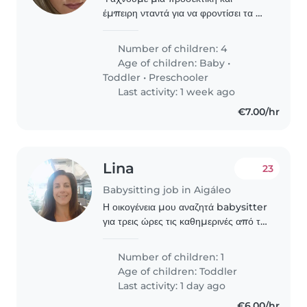
έμπειρη νταντά για να φροντίσει τα 4
παιδιά μας (βρέφος, βρεφάκι,
προνηπιακό). Τα παιδιά μας είναι
Number of children: 4
φιλικά, παιχνιδιάρικα και ενεργητικά.
Age of children:
Baby
•
Ένα από τα παιδιά..
Toddler
•
Preschooler
Last activity: 1 week ago
€7.00/hr
Lina
23
Babysitting job in Aigáleo
Η οικογένεια μου αναζητά babysitter
για τρεις ώρες τις καθημερινές από το
μήνα Οκτώβριο. Επειδή εργάζομαι ως
εκπαιδευτικός θα πρέπει να φεύγω
Number of children: 1
γύρω στις τρεις και η κοπέλα θα
Age of children:
Toddler
παραμένει..
Last activity: 1 day ago
€6.00/hr