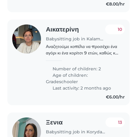
€8.00/hr
Αικατερίνη
10
Babysitting job in Kalamaria
Αναζητούμε κοπέλα να προσέχει ένα
αγόρι κι ένα κορίτσι 9 ετών, καθώς και
να τα συνοδεύει στις δραστηριότητές
τους. Θα προτιμούσαμε να έχει
Number of children: 2
εμπειρία με παιδιά, να είναι αξιόπιστη,
Age of children:
φιλική..
Gradeschooler
Last activity: 2 months ago
€6.00/hr
Ξενια
13
Babysitting job in Korydallos