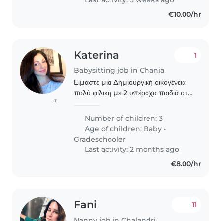
€10.00/hr
Katerina
1
Babysitting job in Chania
Είμαστε μια Δημιουργική οικογένεια
πολύ φιλική με 2 υπέροχα παιδιά στο
(1)
δημοτικό Και ενα ηρεμώ νεογέννητο
μωρό. Ψάχνουμε για μια στήριξη
Number of children: 3
καθώς έχουν απαιτητικές δουλειές.
Age of children:
Baby
•
Gradeschooler
Last activity: 2 months ago
€8.00/hr
Fani
11
Nanny job in Chalandri