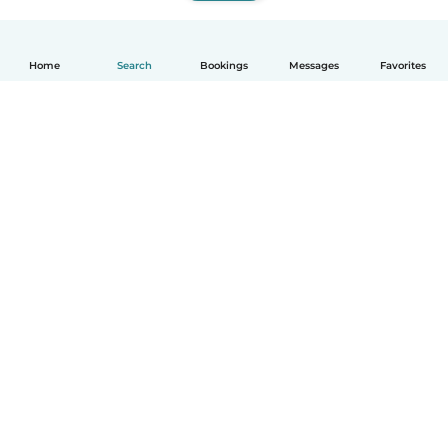
Home
Search
Bookings
Messages
Favorites
English
How it works
Help
Terms & Privacy
Pricing
Company details
Babysits for Work
Community standards
© Babysits B.V.