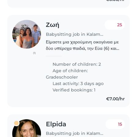
Ζωή
25
Babysitting job in Kalamaria
Είμαστε μια χαρούμενη οικογένεια με
δύο υπέροχα παιδιά, την Εύα (6) και
(1)
τον Νικήτα (8). Ψάχνουμε μια
υπεύθυνη και γλυκιά κοπέλα για τη
Number of children: 2
φύλαξή τους, κυρίως για τις
Age of children:
απογευματινές και..
Gradeschooler
Last activity: 3 days ago
Verified bookings: 1
€7.00/hr
Elpida
15
Babysitting job in Kalamaria