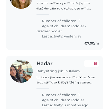
Ζητείται κοπέλα για παραλαβή των
παιδιών από τα σχολεία στο σπίτι
καθερινα από τις 16:00 - 18:00.
Έναρξη Σεπτεμβρίο του 2026
Number of children: 2
Age of children:
Toddler
•
Gradeschooler
Last activity: yesterday
€7.00/hr
Hadar
16
Babysitting job in Kalamaria
Είμαστε μια οικογένεια που χρειάζεται
έναν έμπιστο babysitter ή νταντά
για το μοναδικό μας παιδί, ένα ζωηρό
και παιχνιδιάρικο νήπιο. Ψάχνουμε
Number of children: 1
κάποιον/α που είναι άνετα με
Age of children:
Toddler
κατοικίδια..
Last activity: 3 months ago