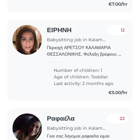
€7.00/hr
ΕΙΡΗΝΗ
12
Babysitting job in Kalamaria
Περιοχή ΑΡΕΤΣΟΥ ΚΑΛΑΜΑΡΙΑ
ΘΕΣΣΑΛΟΝΙΚΗΣ. Φύλαξη βρέφους 2
ετών. Για τους μήνες Μάιο και Ιούνιο
2026. Εναλλακτικά πρωινά 9-2 και
Number of children: 1
απογευματινά 4-9.
Age of children:
Toddler
Last activity: 2 months ago
€5.00/hr
Ραφαέλα
22
Babysitting job in Kalamaria
Γεια σας λέγομαι ραφαελα ειμαι