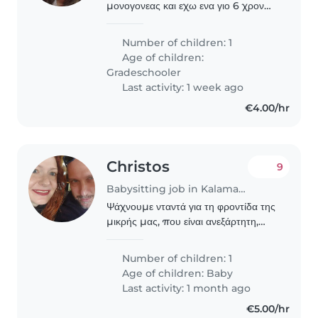
μονογονεας και εχω ενα γιο 6 χρονων
ο οποιος ειναι μεγαλα νηπια! Επειδη
η δουλεια μου ειναι περιπλοκη με τα
Number of children: 1
ωραρια θα ηθελα να υπαρχει καλη
Age of children:
συνεννόηση..
Gradeschooler
Last activity: 1 week ago
€4.00/hr
Christos
9
Babysitting job in Kalamaria
Ψάχνουμε νταντά για τη φροντίδα της
μικρής μας, που είναι ανεξάρτητη,
γεμάτη περιέργεια και ενέργεια! Αν
σου αρέσει η δημιουργική
Number of children: 1
απασχόληση, θα χαρούμε να σε
Age of children:
Baby
γνωρίσουμε. Φιλικό και..
Last activity: 1 month ago
€5.00/hr