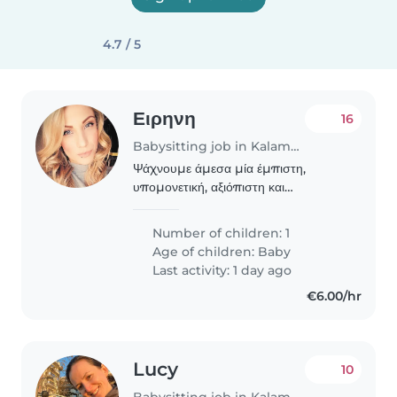
4.7 / 5
Ειρηνη
16
Babysitting job in Kalamaria
Ψάχνουμε άμεσα μία έμπιστη,
υπομονετική, αξιόπιστη και
συνεργάσιμη babysitter που μπορεί
να φροντίσει τον μικρό μας γιο. Είναι
Number of children: 1
27 μηνών και είναι πολύ ενεργητικός,
Age of children:
Baby
έξυπνος και στοργικός...
Last activity: 1 day ago
€6.00/hr
Lucy
10
Babysitting job in Kalamaria