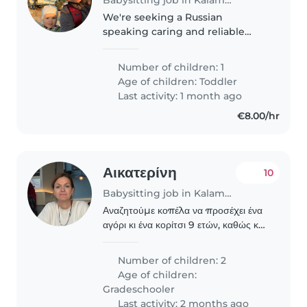
We're seeking a Russian
speaking caring and reliable
babysitter for our energetic and
curious toddler. Working hours: 8
Number of children: 1
hours from Monday till Friday,
Age of children:
Toddler
from 9 or 10 am at our home...
Last activity: 1 month ago
€8.00/hr
Αικατερίνη
10
Babysitting job in Kalamaria
Αναζητούμε κοπέλα να προσέχει ένα
αγόρι κι ένα κορίτσι 9 ετών, καθώς και
να τα συνοδεύει στις δραστηριότητές
τους. Θα προτιμούσαμε να έχει
Number of children: 2
εμπειρία με παιδιά, να είναι αξιόπιστη,
Age of children:
φιλική..
Gradeschooler
Last activity: 2 months ago