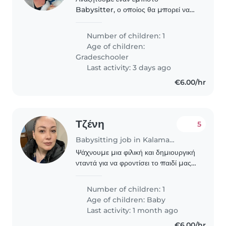
Babysitter, ο οποίος θα μπορεί να
φροντίσει το παιδί μας ηλικίας
δημοτικού, ένα δημιουργικό, φιλικό
Number of children: 1
και ομιλητικό μικρό. Ο ιδανικός
Age of children:
Babysitter θα πρέπει να..
Gradeschooler
Last activity: 3 days ago
€6.00/hr
Τζένη
5
Babysitting job in Kalamaria
Ψάχνουμε μια φιλική και δημιουργική
νταντά για να φροντίσει το παιδί μας,
όταν είναι άρρωστο και δεν μπορεί να
πάει στο σχολείο. Θα προτιμούσαμε
Number of children: 1
κάποιον που να είναι διαθέσιμος στο..
Age of children:
Baby
Last activity: 1 month ago
€6.00/hr