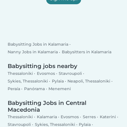
Babysitting Jobs in Kalamaria
Nanny Jobs in Kalamaria
Babysitters in Kalamaria
Babysitting jobs nearby
Thessaloniki
Evosmos
Stavroupoli
Sykies, Thessaloniki
Pylaia
Neapoli, Thessaloniki
Peraía
Panórama
Menemeni
Babysitting Jobs in Central
Macedonia
Thessaloniki
Kalamaria
Evosmos
Serres
Katerini
Stavroupoli
Sykies, Thessaloniki
Pylaia