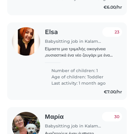
€6.00/hr
Elsa
23
Babysitting job in Kalamaria
Είμαστε μια τριμελής οικογένεια
,ουσιαστικά ένα νέο ζευγάρι με ένα
αγοράκι 3 ετών .ΕΙΜΑΣΤΕ ήρεμο
σπίτι με ρουτίνα .Για το λόγο ότι δεν
Number of children: 1
έχουμε από πουθενά κάποια βοήθεια
Age of children:
Toddler
χρειαζόμαστε..
Last activity: 1 month ago
€7.00/hr
Μαρία
30
Babysitting job in Kalamaria
Αναζητούμε έναν έμπιστο