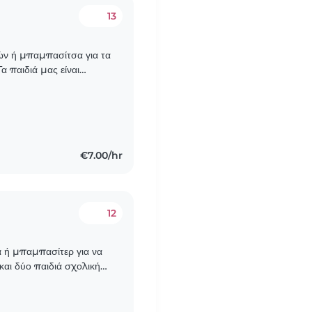
13
ιών ή μπαμπασίτσα για τα
α παιδιά μας είναι
α είστε άνετοι/ες..
€7.00/hr
12
ά ή μπαμπασίτερ για να
 και δύο παιδιά σχολικής
ημιουργικά..