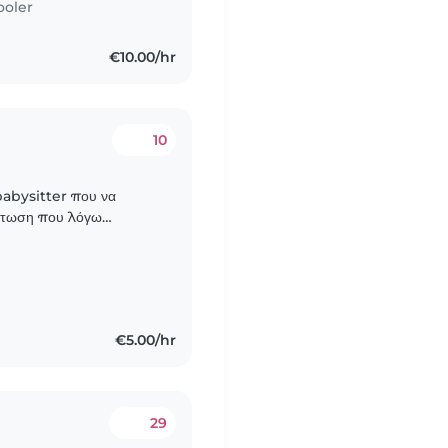
ooler
€10.00/hr
10
 babysitter που να
ίπτωση που λόγω
. Οι πιθανές ημέρες είναι
€5.00/hr
29