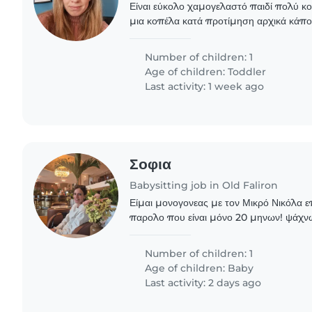
Είναι εύκολο χαμογελαστό παιδί πολύ κο
μια κοπέλα κατά προτίμηση αρχικά κάπο
πηγαίνουμε βρεφονηπιακο ισως αν μείνο
σταματήσουμε..
Number of children: 1
Age of children:
Toddler
Last activity: 1 week ago
Σοφια
Babysitting job in Old Faliron
Είμαι μονογονεας με τον Μικρό Νικόλα 
παρολο που είναι μόνο 20 μηνων! ψάχν
χρειάζεται ένα extra χαρτζιλίκι για 2 φο
ώρες
Number of children: 1
Age of children:
Baby
Last activity: 2 days ago