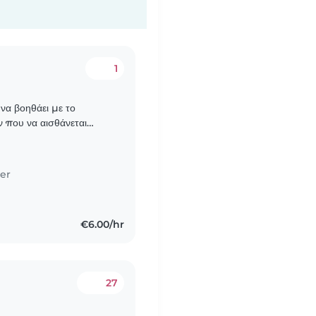
1
 να βοηθάει με το
 που να αισθάνεται
λειές του σπιτιού. Μη
er
€6.00/hr
27