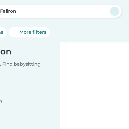
 Faliron
ns
More filters
ron
 Find babysitting
n