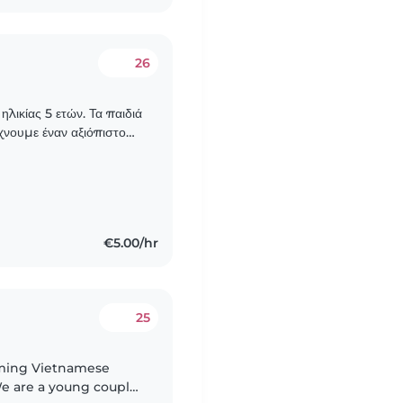
26
ηλικίας 5 ετών. Τα παιδιά
άχνουμε έναν αξιόπιστο
ει για τις..
€5.00/hr
25
oming Vietnamese
 We are a young couple