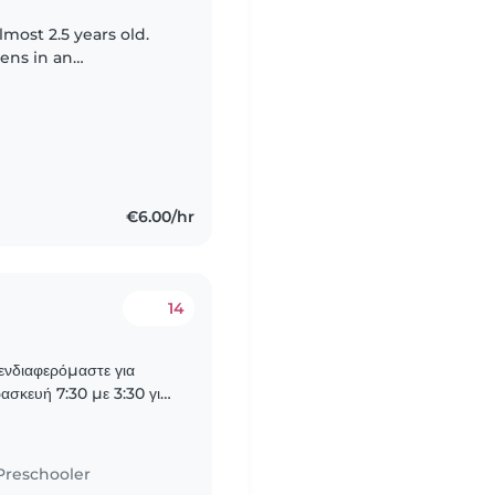
lmost 2.5 years old.
hens in an
 English and Spanish
€6.00/hr
14
 ενδιαφερόμαστε για
ασκευή 7:30 με 3:30 για
Preschooler