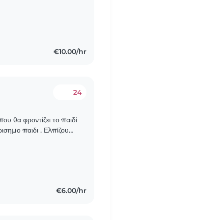
autiful children: a 3-
€10.00/hr
24
που θα φροντίζει το παιδί
ειρισημο παιδι . Ελπίζουμε
€6.00/hr