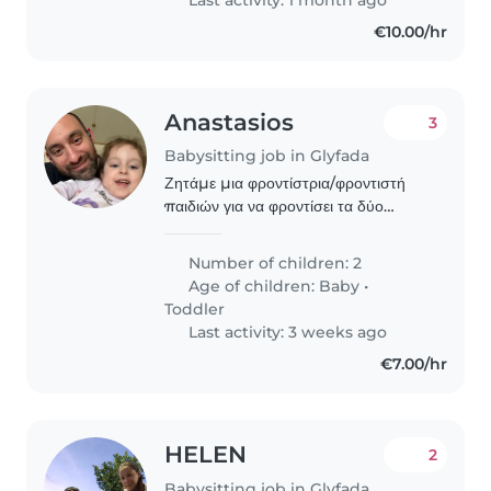
assistance and speaks..
€10.00/hr
Anastasios
3
Babysitting job in Glyfada
Ζητάμε μια φροντίστρια/φροντιστή
παιδιών για να φροντίσει τα δύο
παιδιά μας, ένα βρέφος και ένα παιδί
3 ετών. Τα παιδιά μας είναι ενεργητικά,
Number of children: 2
έξυπνα και ομιλητικά. Θα
Age of children:
Baby
•
προτιμούσαμε..
Toddler
Last activity: 3 weeks ago
€7.00/hr
HELEN
2
Babysitting job in Glyfada