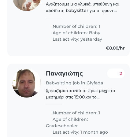
Αναζητούμε μια γλυκιά, υπεύθυνη και
αξιόπιστη babysitter για τη φροντίδα
της κόρης μας που είναι 9,5 μηνών,
από Δευτέρα έως Παρασκευή ωράριο
Number of children: 1
περίπου από τις 2 μέχρι τις 6 ή 7. Η
Age of children:
Baby
βασική..
Last activity: yesterday
€8.00/hr
Παναγιώτης
2
Babysitting job in Glyfada
Χρειαζόμαστε από το πρωί μέχρι το
μεσημέρι στις 15:00.και το
Σαββατοκύριακο είναι η Σάββατο η
Κυριακή που θα ξέρει η γυναίκα μου
Number of children: 1
το πρόγραμματος της
Age of children:
Gradeschooler
Last activity: 1 month ago