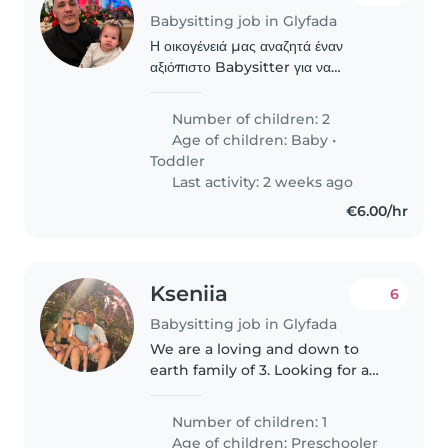
Babysitting job in Glyfada
Η οικογένειά μας αναζητά έναν
αξιόπιστο Babysitter για να
φροντίσει τα δύο μικρά μας παιδιά:
ένα βρέφος και ένα νήπιο. Αναζητούμε
Number of children: 2
κάποιον άνετο με το μαγείρεμα και τις
Age of children:
Baby
•
δουλειές του..
Toddler
Last activity: 2 weeks ago
€6.00/hr
Kseniia
6
Babysitting job in Glyfada
We are a loving and down to
earth family of 3. Looking for a
nanny to have some date nights
out.
Number of children: 1
Age of children:
Preschooler