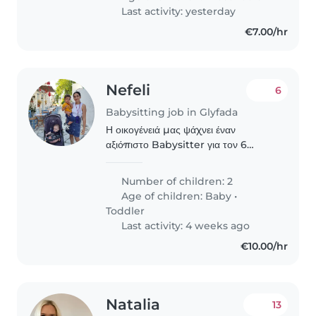
Last activity: yesterday
€7.00/hr
Nefeli
6
Babysitting job in Glyfada
Η οικογένειά μας ψάχνει έναν
αξιόπιστο Babysitter για τον 6
μηνών χρόνο και τον 2,5 ετών γιο
μας. Αυτά τα δημιουργικά και φιλικά
Number of children: 2
παιδιά χρειάζονται μεγάλη φροντίδα!
Age of children:
Baby
•
Παρακαλώ επικοινωνήστε..
Toddler
Last activity: 4 weeks ago
€10.00/hr
Natalia
13