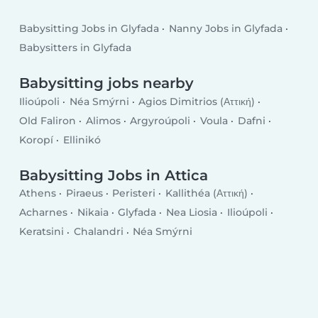
Babysitting Jobs in Glyfada
Nanny Jobs in Glyfada
Babysitters in Glyfada
Babysitting jobs nearby
Ilioúpoli
Néa Smýrni
Agios Dimitrios (Αττική)
Old Faliron
Alimos
Argyroúpoli
Voula
Dafni
Koropí
Ellinikó
Babysitting Jobs in Attica
Athens
Piraeus
Peristeri
Kallithéa (Αττική)
Acharnes
Nikaia
Glyfada
Nea Liosia
Ilioúpoli
Keratsini
Chalandri
Néa Smýrni