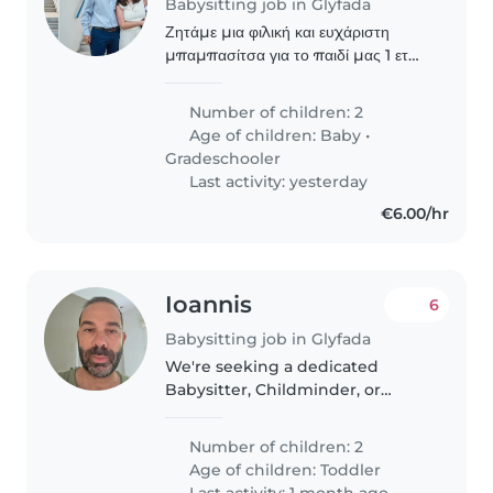
Babysitting job in Glyfada
Ζητάμε μια φιλική και ευχάριστη
μπαμπασίτσα για το παιδί μας 1 ετών
και το παιδί μας 7 ετών. Τα παιδιά
μας είναι έξυπνα, ομιλητικά και
Number of children: 2
παιχνιδιάρικα. Θα πρέπει να είστε
Age of children:
Baby
•
άνετοι/ες να..
Gradeschooler
Last activity: yesterday
€6.00/hr
Ioannis
6
Babysitting job in Glyfada
We're seeking a dedicated
Babysitter, Childminder, or
Nanny to care for our two
energetic and sporty toddlers.
Number of children: 2
Our ideal candidate is
Age of children:
Toddler
comfortable with homework
Last activity: 1 month ago