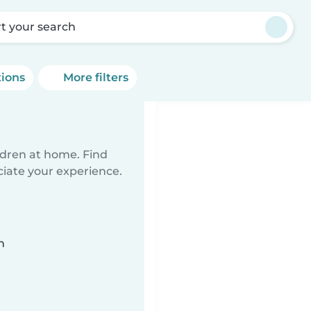
rt your search
tions
More filters
ildren at home. Find
ciate your experience.
n