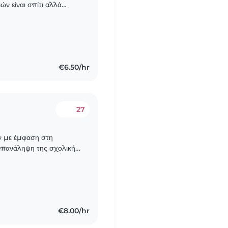
ών είναι σπίτι αλλά
ς του σπιτιού. 3 έως 4
€6.50/hr
27
ών με έμφαση στη
 επανάληψη της σχολικής
ό, υπομονετικό και
€8.00/hr