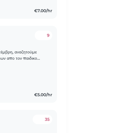
€7.00/hr
9
πτέμβρη, αναζητούμε
των απο τον παιδικο
ερινες. Θα χρειαστεί
€5.00/hr
35