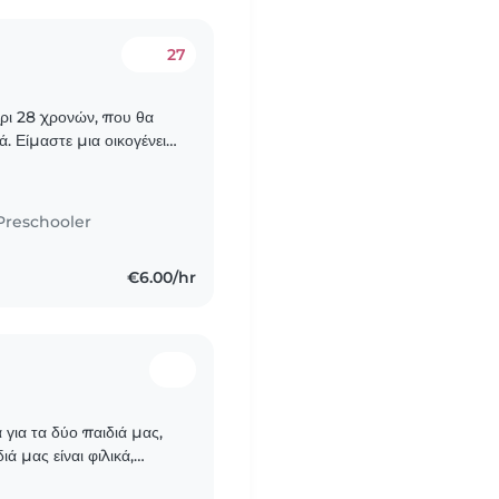
27
ρι 28 χρονών, που θα
ά. Είμαστε μια οικογένεια
ρεί να φροντίσει τα..
Preschooler
€6.00/hr
 για τα δύο παιδιά μας,
ά μας είναι φιλικά,
νικό να βρούμε κάποιον..