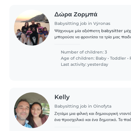
Δώρα Ζορμπά
Babysitting job in Výronas
Ψάχνουμε μία αξιόπιστη babysitter μέχ
μπορούσε να φροντίσει τα τρία μας παιδι
μουσικών που θα ήθελαν κάποιον που μπο
Number of children: 3
Age of children:
Baby
•
Toddler
•
Last activity: yesterday
Kelly
Babysitting job in Oinofyta
Ζητάμε μια φιλική και δημιουργική νταντά
ένα προσχολικό και ένα δημοτικό. Τα παιδι
δημιουργικά και ανεξάρτητα. Θα ήταν ιδα