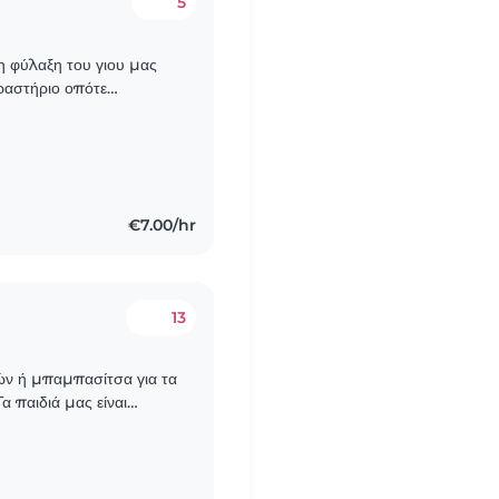
5
τη φύλαξη του γιου μας
δραστήριο οπότε
ή διάθεση. Το μωρό θα
€7.00/hr
13
ιών ή μπαμπασίτσα για τα
α παιδιά μας είναι
α είστε άνετοι/ες..