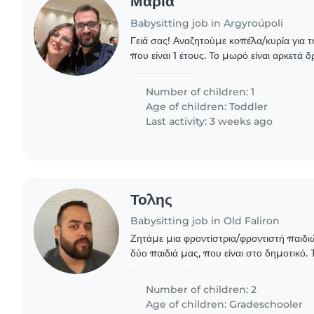
Μαρία
Babysitting job in Argyroúpoli
Γειά σας! Αναζητούμε κοπέλα/κυρία για 
που είναι 1 έτους. Το μωρό είναι αρκετά 
ψάχνουμε για άτομο με ενέργεια και καλ
ξεκινήσει..
Number of children: 1
Age of children:
Toddler
Last activity: 3 weeks ago
Τολης
Babysitting job in Old Faliron
Ζητάμε μια φροντίστρια/φροντιστή παιδ
δύο παιδιά μας, που είναι στο δημοτικό. Τ
ανεξάρτητα, έξυπνα και ήρεμα. Θα πρέπει ν
Number of children: 2
Age of children:
Gradeschooler