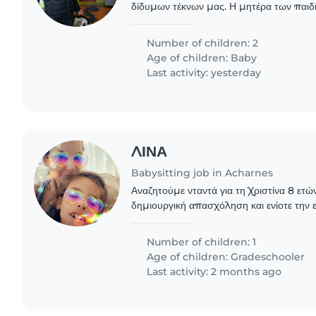
δίδυμων τέκνων μας. Η μητέρα των παιδι
χρειάζεται βοήθεια, κυρίως με τις δουλειέ
ώρες..
Number of children: 2
Age of children:
Baby
Last activity: yesterday
ΛΙΝΑ
Babysitting job in Acharnes
Αναζητούμε νταντά για τη Χριστίνα 8 ετ
δημιουργική απασχόληση και ενίοτε την
ύλης. Θέλουμε ένα άτομο υπεύθυνο, ζεστ
δημιουργικό,..
Number of children: 1
Age of children:
Gradeschooler
Last activity: 2 months ago