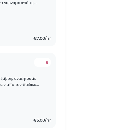
να γυρνάμε από τη
κυλιόμενες ανάλογα τα
€7.00/hr
9
πτέμβρη, αναζητούμε
των απο τον παιδικο
ερινες. Θα χρειαστεί
€5.00/hr