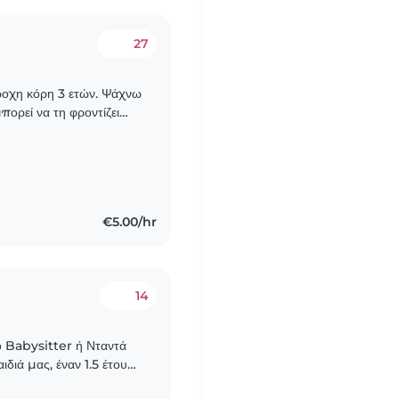
27
έροχη κόρη 3 ετών. Ψάχνω
πορεί να τη φροντίζει
ο χρόνο για τον εαυτό..
€5.00/hr
14
τά
διά μας, έναν 1.5 έτους
αι φιλικά, ομιλητικά..