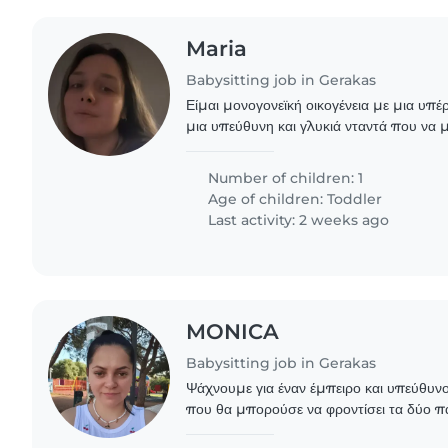
Maria
Babysitting job in Gerakas
Είμαι μονογονεϊκή οικογένεια με μια υπ
μια υπεύθυνη και γλυκιά νταντά που να μ
κάποιες φορές, ώστε να μπορώ να έχω λίγ
Number of children: 1
Age of children:
Toddler
Last activity: 2 weeks ago
MONICA
Babysitting job in Gerakas
Ψάχνουμε για έναν έμπειρο και υπεύθυνο Babysitter ή Νταν
που θα μπορούσε να φροντίσει τα δύο παι
κοριτσακι και ένα 7χρονο.Τα παιδιά μας είν