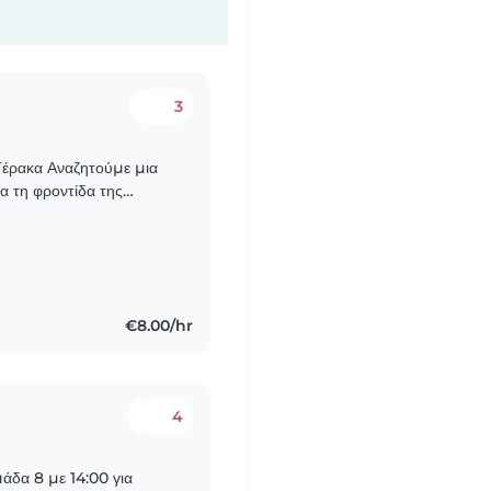
3
τούμε μια
ια τη φροντίδα της
ρομο Down.
€8.00/hr
4
άδα 8 με 14:00 για