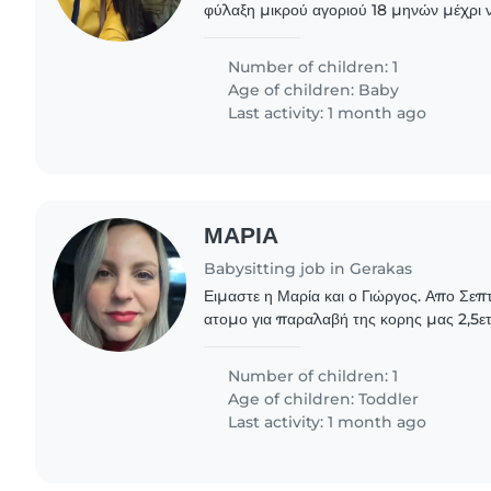
φύλαξη μικρού αγοριού 18 μηνών μέχρι 
δουλειά.οι μέρες θα είναι 4 τη βδομάδα 
ρεπό μας
Number of children: 1
Age of children:
Baby
Last activity: 1 month ago
ΜΑΡΙΑ
Babysitting job in Gerakas
Ειμαστε η Μαρία και ο Γιώργος. Απο Σε
ατομο για παραλαβή της κορης μας 2,5ε
σταθμο και φύλαξη της ώρες 3-6μμ καθημ
διαθεσιμότητα..
Number of children: 1
Age of children:
Toddler
Last activity: 1 month ago