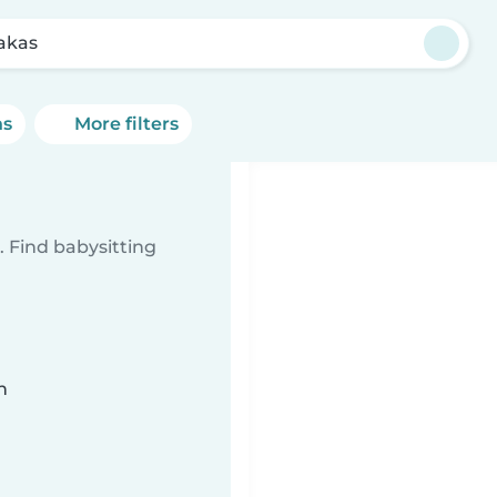
akas
ns
More filters
 Find babysitting
n