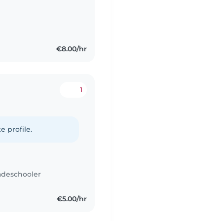
€8.00/hr
1
e profile.
adeschooler
€5.00/hr