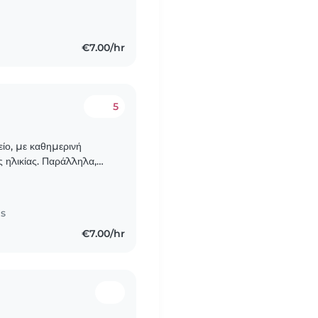
ά . Θα ήταν
€7.00/hr
5
είο, με καθημερινή
 ηλικίας. Παράλληλα,
' οίκον, σε διάφορες
es
€7.00/hr