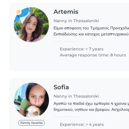
Artemis
Nanny in Thessaloniki
Είμαι απόφοιτη του Τμήματος Προσχολι
Εκπαίδευσης και κάτοχος μεταπτυχιακού
Ρομποτική και τις Νέες Τεχνολογίες στη
έχω ολοκληρώσει..
Experience: > 7 years
Average response time: 8 hours
Sofia
Nanny in Thessaloniki
Αγαπώ τα παιδιά έχω εμπειρία 4 χρόνια μ
δημοτικού, νηπίων και βρεφών. Ασχολούμ
δημιουργηκα παίζοντας ζωγραφίζοντας πη
χρειαστεί και..
Family favorite
Experience: > 4 years