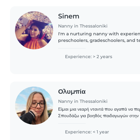
Sinem
Nanny in Thessaloniki
I'm a nurturing nanny with experien
preschoolers, gradeschoolers, and t
English, Greek, and Turkish, I hold 
and first aid training...
Experience: > 2 years
Ολυμπία
Nanny in Thessaloniki
Είμαι μια νεαρή νταντά που αγαπά να περ
Σπουδάζω για βοηθός παιδαγωγών στην
εκπαίδευση και έχω πάθος για τη ζωγραφικ
Είμαι..
Experience: < 1 year