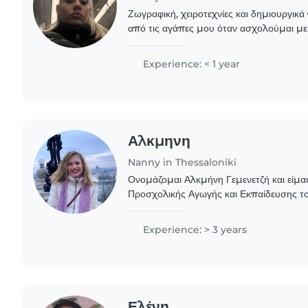
Ζωγραφική, χειροτεχνίες και δημιουργικά π
από τις αγάπες μου όταν ασχολούμαι με
και πολλή υπομονή φροντίζω μωρά και νή
Experience: < 1 year
Αλκμηνη
Nanny in Thessaloniki
Ονομάζομαι Αλκμήνη Γεμενετζή και είμαι
Προσχολικής Αγωγής και Εκπαίδευσης το
παιδιά και ενδιαφέρομαι πραγματικά για τ
ανάπτυξή..
Experience: > 3 years
Ελένη