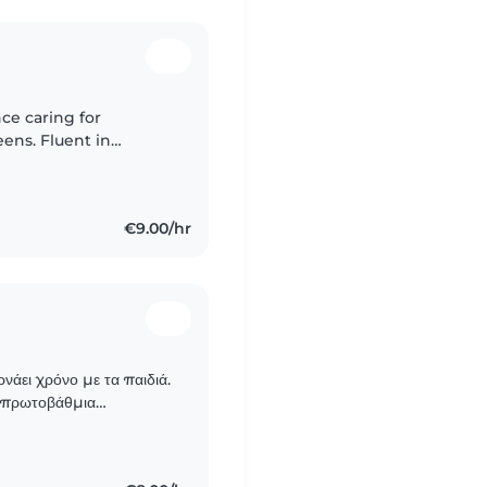
ce caring for
eens. Fluent in
a BSc in Psychology
€9.00/hr
νάει χρόνο με τα παιδιά.
 πρωτοβάθμια
ή και τις χειροτεχνίες.