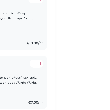
την αντιμετώπιση
γου. Κατά την 7 ετή
ς αγωγής αλλά και της
€10.00/hr
1
ντά με πολυετή εμπειρία
έως προσχολικής ηλικίας.
υρύ φάσμα
€7.00/hr