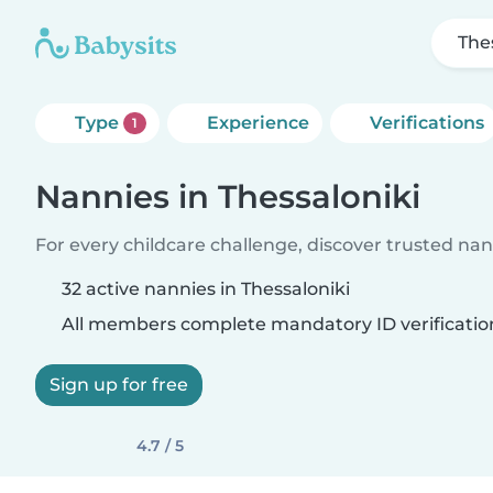
The
Type
Experience
Verifications
1
Nannies in Thessaloniki
For every childcare challenge, discover trusted nann
32 active nannies in Thessaloniki
All members complete mandatory ID verificatio
Sign up for free
4.7 / 5