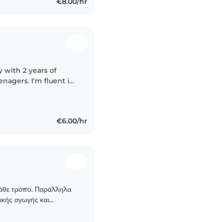
€8.00/hr
 with 2 years of
enagers. I'm fluent in
ging children through
€6.00/hr
κάθε τρόπο. Παράλληλα
ικής αγωγής και
ή απασχόληση και φύλαξη