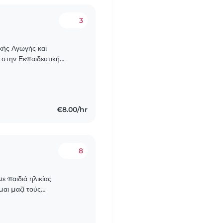
3
κής Αγωγής και
 στην Εκπαιδευτική
ν Εκπαίδευση. Παράλληλα,
€8.00/hr
8
ε παιδιά ηλικίας
αι μαζί τούς
γαίνοντας βόλτες, αν