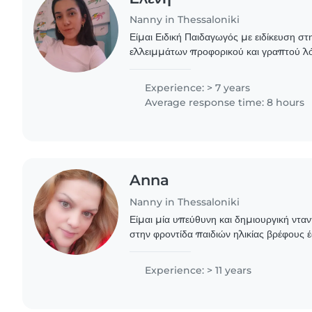
Nanny in Thessaloniki
Είμαι Ειδική Παιδαγωγός με ειδίκευση σ
ελλειμμάτων προφορικού και γραπτού λό
ενασχόληση μου με τον κλάδο της ειδική
φύλαξης..
Experience: > 7 years
Average response time: 8 hours
Anna
Nanny in Thessaloniki
Είμαι μία υπεύθυνη και δημιουργική ντα
στην φροντίδα παιδιών ηλικίας βρέφους 
Μπορώ να παρέχω υποστήριξη σε ένα ε
δραστηριοτήτων,..
Experience: > 11 years