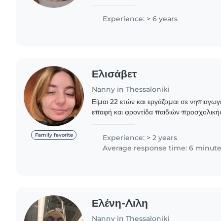
Βρεφονηπιοκόμου και ομιλώ Ελληνικά και Αγγλικ
χαρά..
Experience: > 6 years
Ελισάβετ
Nanny in Thessaloniki
Είμαι 22 ετών και εργάζομαι σε νηπιαγωγ
επαφή και φροντίδα παιδιών προσχολικής
διαθέτω εμπειρία στη φύλαξη παιδιών κατ
ηλικίες,..
Family favorite
Experience: > 2 years
Average response time: 6 minut
Ελένη-Λιλη
Nanny in Thessaloniki