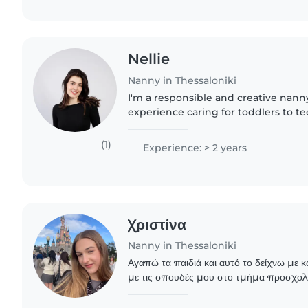
Nellie
Nanny in Thessaloniki
I'm a responsible and creative nanny
experience caring for toddlers to te
English and Greek, and I love enga
drawing, reading,..
(1)
Experience: > 2 years
Χριστίνα
Nanny in Thessaloniki
Αγαπώ τα παιδιά και αυτό το δείχνω με 
με τις σπουδές μου στο τμήμα προσχολ
εκπαίδευσης ΑΠΘ έχω κάνει δημιουργικ
σε παιδάκι..