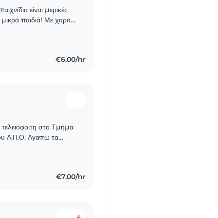
αιχνίδια είναι μερικές
 μικρά παιδιά! Με χαρά
πια στο σπίτι σας.
€6.00/hr
 τελειόφοιτη στο Τμήμα
υ Α.Π.Θ. Αγαπώ τα
η φροντίδα και την
€7.00/hr
4