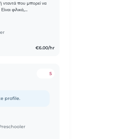
ή νταντά που μπορεί να
 Είναι φιλικά,
χνίδι. Θα
er
€6.00/hr
5
e profile.
Preschooler