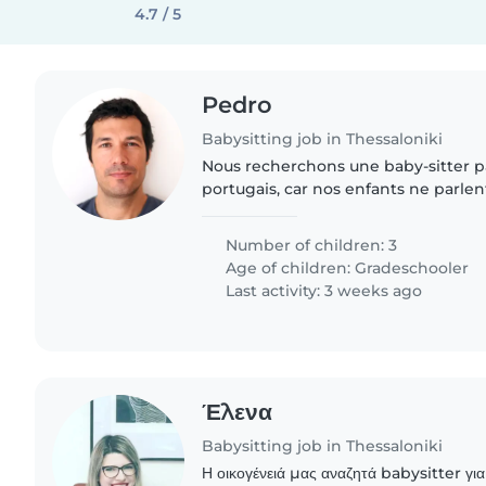
4.7 / 5
Pedro
Babysitting job in Thessaloniki
Nous recherchons une baby-sitter pa
portugais, car nos enfants ne parlen
s'occuper de nos trois enfants d'âge
sont très dynamiques,..
Number of children: 3
Age of children:
Gradeschooler
Last activity: 3 weeks ago
Έλενα
Babysitting job in Thessaloniki
Η οικογένειά μας αναζητά babysitter για