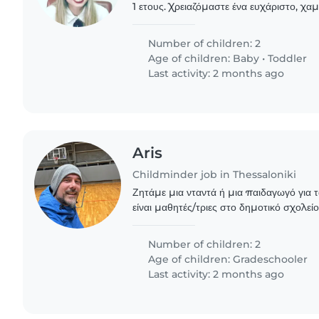
1 ετους. Χρειαζόμαστε ένα ευχάριστο, χα
όρεξη για δουλειά, υπομονή και μεγάλη 
Καθημερινές,..
Number of children: 2
Age of children:
Baby
•
Toddler
Last activity: 2 months ago
Aris
Childminder job in Thessaloniki
Ζητάμε μια νταντά ή μια παιδαγωγό για 
είναι μαθητές/τριες στο δημοτικό σχολείο.
ομιλητικά, ενεργητικά και ανεξάρτητα. Θ
Number of children: 2
Age of children:
Gradeschooler
Last activity: 2 months ago