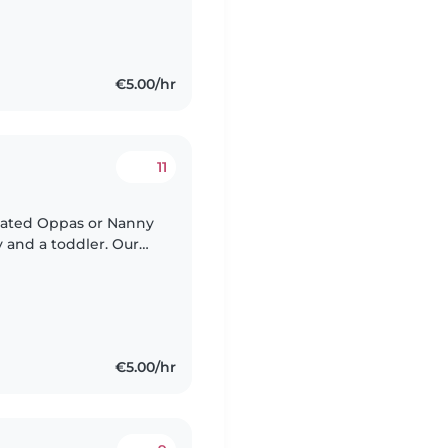
€5.00/hr
11
icated Oppas or Nanny
by and a toddler. Our
s, and love to play.
€5.00/hr