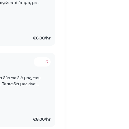
μογελαστό άτομο, με
υπευθυνότητα.
€6.00/hr
6
τα δύο παιδιά μας, που
 Τα παιδιά μας είναι
α προτιμούσαμε κάποιον..
€8.00/hr