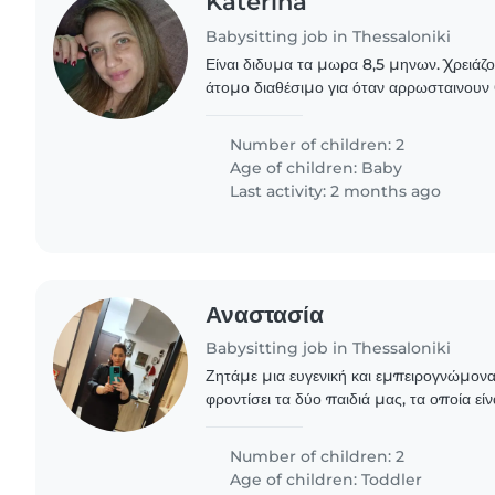
Katerina
Babysitting job in Thessaloniki
Είναι διδυμα τα μωρα 8,5 μηνων. Χρειάζ
άτομο διαθέσιμο για όταν αρρωσταινουν 
και η γιαγιά για βοήθεια στις αρρώστιες. 
σταθμο..
Number of children: 2
Age of children:
Baby
Last activity: 2 months ago
Αναστασία
Babysitting job in Thessaloniki
Ζητάμε μια ευγενική και εμπειρογνώμονα
φροντίσει τα δύο παιδιά μας, τα οποία είν
και δημιουργικά. Τα παιδιά μας έχουν AD
Number of children: 2
Age of children:
Toddler