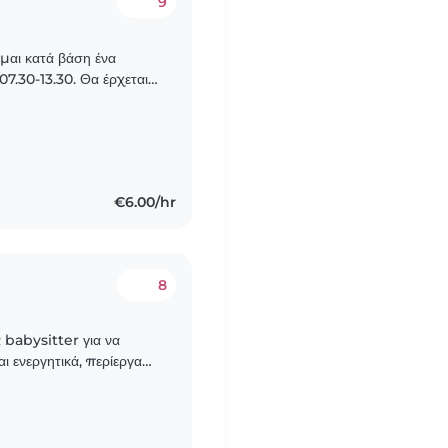
9
ομαι κατά βάση ένα
07.30-13.30. Θα έρχεται
Πηγαίνουν βρεφικό
€6.00/hr
8
 babysitter για να
αι ενεργητικά, περίεργα
HD και διαταραχή του..