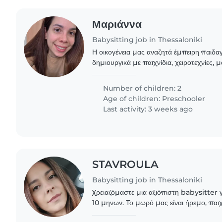
Μαριάννα
Babysitting job in Thessaloniki
Η οικογένεια μας αναζητά έμπειρη παιδ
δημιουργικά με παιχνίδια, χειροτεχνίες, 
σπίτι μας τα δυο μας παιδιά, ένα κορίτσι 3
Number of children: 2
Age of children:
Preschooler
Last activity: 3 weeks ago
STAVROULA
Babysitting job in Thessaloniki
Χρειαζόμαστε μια αξιόπιστη babysitter 
10 μηνων. Το μωρό μας είναι ήρεμο, παιχ
ήθελα κάποιον που θα μπορέσει να αναλά