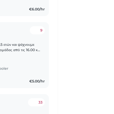
€6.00/hr
9
3.5 ετών και ψάχνουμε
ομάδας από τις 16.00 και
ωράριο θα οριστεί..
ooler
€5.00/hr
33