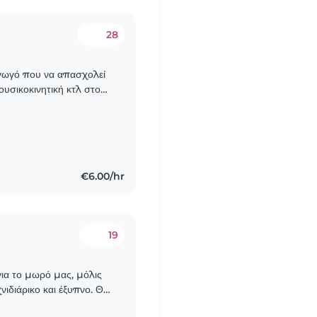
28
αγωγό που να απασχολεί
μουσικοκινητική κτλ στο
,5 ετών και ένα..
€6.00/hr
19
για το μωρό μας, μόλις
νιδιάρικο και έξυπνο. Θα
βει τη φροντίδα του..