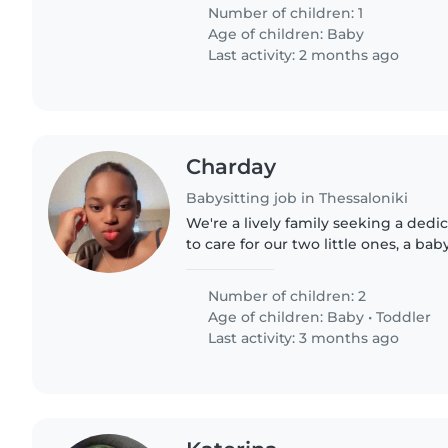
Number of children: 1
Age of children:
Baby
Last activity: 2 months ago
Charday
Babysitting job in Thessaloniki
We're a lively family seeking a ded
to care for our two little ones, a ba
kids are full of energy, always curiou
We're..
Number of children: 2
Age of children:
Baby
•
Toddler
Last activity: 3 months ago