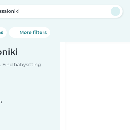
ssaloniki
ns
More filters
oniki
 Find babysitting
n