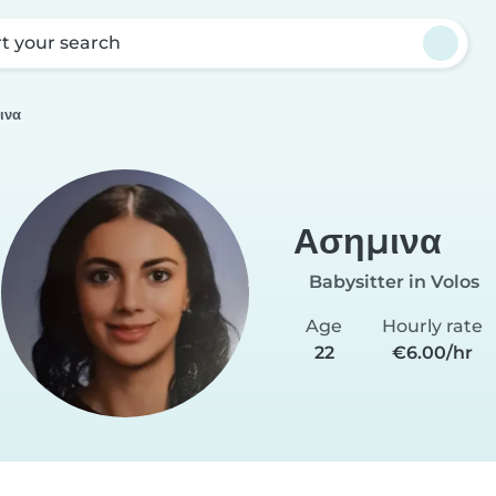
rt your search
ινα
Ασημινα
Babysitter in Volos
Age
Hourly rate
22
€6.00/hr