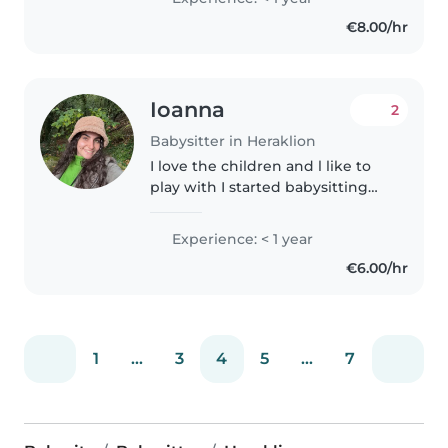
στο Ηράκλειο. Η ενασχόληση μου με
€8.00/hr
τα παιδιά μου χαρίζει..
Ioanna
2
Babysitter in Heraklion
I love the children and l like to
play with I started babysitting
when I was 15. I babysat my
cousins, friend's sibling, and my
Experience: < 1 year
neighbors' children.
€6.00/hr
1
...
3
4
5
...
7