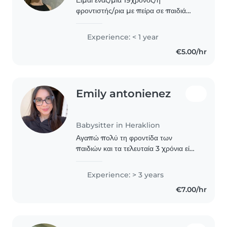
φροντιστής/ρια με πείρα σε παιδιά
ηλικίας νηπίου και προσχολικής
ηλικίας. Έχω ολοκληρώσει την
Experience: < 1 year
εκπαίδευσή μου και έχω κάνει
€5.00/hr
εκπαίδευση πρακτική σε παιδικο..
Emily antonienez
Babysitter in Heraklion
Αγαπώ πολύ τη φροντίδα των
παιδιών και τα τελευταία 3 χρόνια είχα
την υπέροχη εμπειρία να συνοδεύω
την ανάπτυξη παιδιών, ιδιαίτερα στο
Experience: > 3 years
στάδιο από μωρά έως 4 ετών. Στόχος
€7.00/hr
μου είναι..