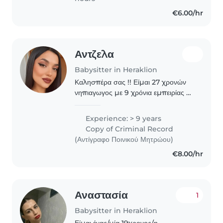
€6.00/hr
Αντζελα
Babysitter in Heraklion
Καλησπέρα σας !! Είμαι 27 χρονών
νηπιαγωγος με 9 χρόνια εμπειρίας σε
όλες τις ηλικίες - από μωρά έως
έφηβους. Έχω τελειώσει το τμήμα
Experience: > 9 years
προσχολικής αγωγής και
Copy of Criminal Record
εκπαιδευτικού σχεδιασμού..
(Αντίγραφο Ποινικού Μητρώου)
€8.00/hr
Αναστασία
1
Babysitter in Heraklion
Είμαι ένας/μία 19χρονος/η