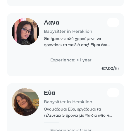
Λανα
Babysitter in Heraklion
Θα ήμουν πολύ χαρούμενη να
φροντίσω τα παιδιά σας! Είμαι ένα
νέο 20-something, υπεύθυνο και
φιλικό άτομο, με εμπειρία στη
Experience: < 1 year
φροντίδα παιδιών προσχολικής και
€7.00/hr
δημοτικού. Έχω εμπειρία με..
Εύα
Babysitter in Heraklion
Ονομάζομαι Εύα, εργάζομαι τα
τελευταία 5 χρόνια με παιδιά από 4
έως 16 χρόνων ως εκπαιδευτικός
ρομποτικής σε ένα ιδιωτικό κέντρο
Experience: < 1 year