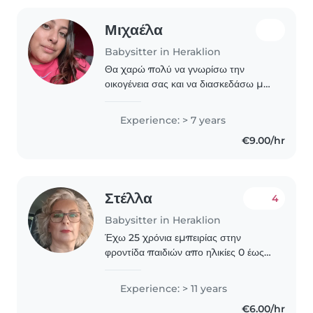
Μιχαέλα
Babysitter in Heraklion
Θα χαρώ πολύ να γνωρίσω την
οικογένεια σας και να διασκεδάσω με
τα παιδάκια σας !! Έχω υπομονή ,
αγάπη , στοργή και κατανόηση .
Experience: > 7 years
€9.00/hr
Στέλλα
4
Babysitter in Heraklion
Έχω 25 χρόνια εμπειρίας στην
φροντίδα παιδιών απο ηλικίες 0 έως
και 18 ετών. Λατρεύω τα παιδιά. Από
τα περισσότερα παιδιά που έχω
Experience: > 11 years
μεγαλώσει έχω ακόμα επαφές μαζί
€6.00/hr
τους αλλά και με τους..