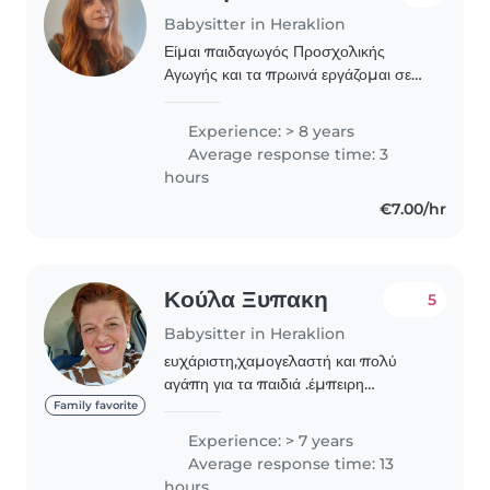
Babysitter in Heraklion
Είμαι παιδαγωγός Προσχολικής
Αγωγής και τα πρωινά εργάζομαι σε
παιδικό σταθμό εδώ και σχεδόν 5
χρόνια. Αγαπώ τα παιδιά και μου
Experience: > 8 years
αρέσει να περνώ τον χρόνο μαζί τους
Average response time: 3
δημιουργικά και να..
hours
€7.00/hr
Κούλα Ξυπακη
5
Babysitter in Heraklion
ευχάριστη,χαμογελαστή και πολύ
αγάπη για τα παιδιά .έμπειρη
,δουλεύω σε παιδικό σταθμο στο
Family favorite
βρεφικό τμήμα
Experience: > 7 years
Average response time: 13
hours