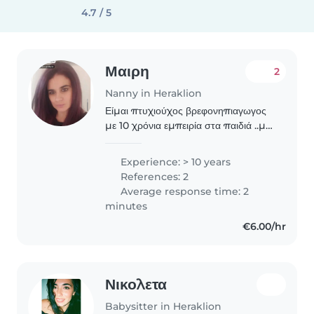
4.7 / 5
Μαιρη
2
Nanny in Heraklion
Είμαι πτυχιούχος βρεφονηπιαγωγος
με 10 χρόνια εμπειρία στα παιδιά ..με
πολύ αγάπη και υπομονη ευαισθησία
πολλά παιχνίδια ενθουσιασμό χορό
Experience: > 10 years
μουσική βόλτες τραγούδια και πολύ
References: 2
και αγάπη..
Average response time: 2
minutes
€6.00/hr
Νικολετα
Babysitter in Heraklion