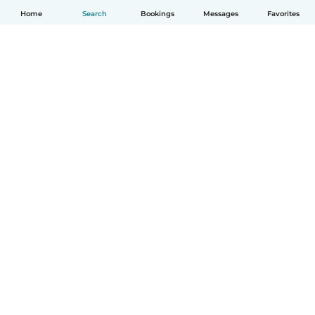
Home
Search
Bookings
Messages
Favorites
English
How it works
Help
Terms & Privacy
Pricing
Company details
Babysits for Work
Community standards
© Babysits B.V.