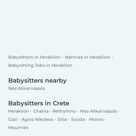
Babysitters in Heraklion
Nannies in Heraklion
Babysitting Jobs in Heraklion
Babysitters nearby
Néa Alikarnassós
Babysitters in Crete
Heraklion
Chania
Rethymno
Néa Alikarnassós
Gazi
Agios Nikolaos
Sitia
Soúda
Moires
Mourniés