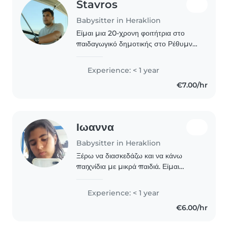
Stavros
Babysitter in Heraklion
Είμαι μια 20-χρονη φοιτήτρια στο
παιδαγωγικό δημοτικής στο Ρέθυμνο
με μεγάλη αγάπη για τα παιδιά. Είμαι
υπεύθυνη, δημιουργική και φιλική, και
Experience: < 1 year
έχω μια ευχάριστη σχέση με τα
€7.00/hr
παιδιά...
Ιωαννα
Babysitter in Heraklion
Ξέρω να διασκεδάζω και να κάνω
παιχνίδια με μικρά παιδιά. Είμαι
υπεύθυνος, φιλικός και αστείος. Έχω
πιστοποίηση πρώτων βοηθειών και
Experience: < 1 year
είμαι άνετος με τα κατοικίδια. Μπορώ
€6.00/hr
να βοηθήσω..