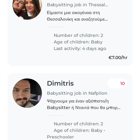
Babysitting job in Thessaloniki
Είμαστε μια οικογένεια στη
Θεσσαλονίκη και αναζητούμε
βρεφονηπιοκόμο ή έμπειρη νταντά
για τη φροντίδα των νεογέννητων
Number of children: 2
διδύμων μας. Πρόκειται για δύο
Age of children:
Baby
βρέφη πολύ μικρής ηλικίας, οπότε..
Last activity: 4 days ago
€7.00/hr
Dimitris
10
Babysitting job in Nafplion
Ψάχνουμε για έναν αξιόπιστο/η
Babysitter ή Νταντά που θα μπορεί
να φροντίσει τα 2 μας παιδιά, ένα
μωρό και ένα νήπιο. Είναι
Number of children: 2
παιχνιδιάρικα, δημιουργικά και έξυπνα
Age of children:
Baby
•
παιδιά που τους αρέσει..
Preschooler