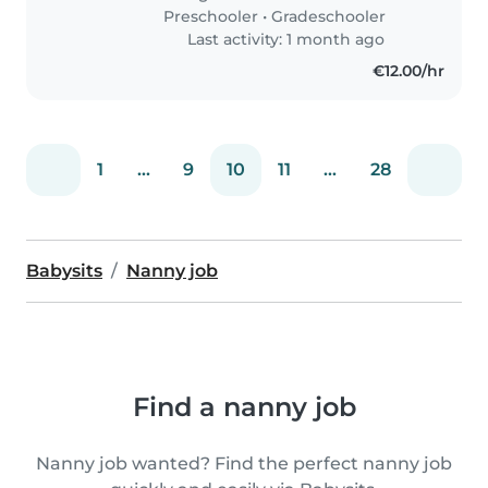
Preschooler
•
Gradeschooler
Last activity: 1 month ago
€12.00/hr
1
...
9
10
11
...
28
Babysits
Nanny job
Find a nanny job
Nanny job wanted? Find the perfect nanny job