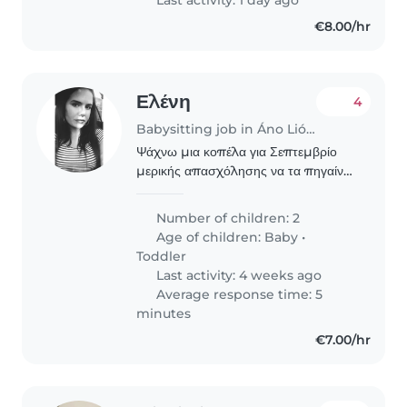
€8.00/hr
Ελένη
4
Babysitting job in Áno Liósia
Ψάχνω μια κοπέλα για Σεπτεμβρίο
μερικής απασχόλησης να τα πηγαίνει
και να τα φέρνει από το σχολείο και να
έρχεται 5:45 για να φύγω για δουλειά
Number of children: 2
Age of children:
Baby
•
Toddler
Last activity: 4 weeks ago
Average response time: 5
minutes
€7.00/hr