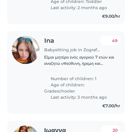
Age of children:
Toddler
αισθάνεστε..
Last activity: 2 months ago
€9.00/hr
Ina
49
Babysitting job in Zografos
Είμαι μητέρα ενός αγοριού 7 ετών και
αναζητώ υπεύθυνη, ήρεμη και
ευγενική γυναίκα για περιστασιακή
φύλαξη κυρίως τα Σαββατοκύριακα,
Number of children: 1
για λίγες ώρες, ώστε να μπορώ να
Age of children:
έχω λίγο ελεύθερο..
Gradeschooler
Last activity: 3 months ago
€7.00/hr
Ιωαννα
20