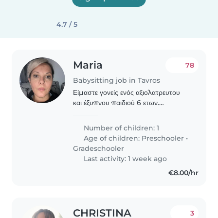
4.7 / 5
Maria
78
Babysitting job in Tavros
Είμαστε γονείς ενός αξιολατρευτου
και έξυπνου παιδιού 6 ετων.
Ψάχνουμε για έμπιστο/η babysitter
ή νταντά που να μπορεί να
Number of children: 1
υποστηρίξει το παιδί στις σχολικές
Age of children:
Preschooler
•
εργασίες και να τον απασχολήσει..
Gradeschooler
Last activity: 1 week ago
€8.00/hr
CHRISTINA
3