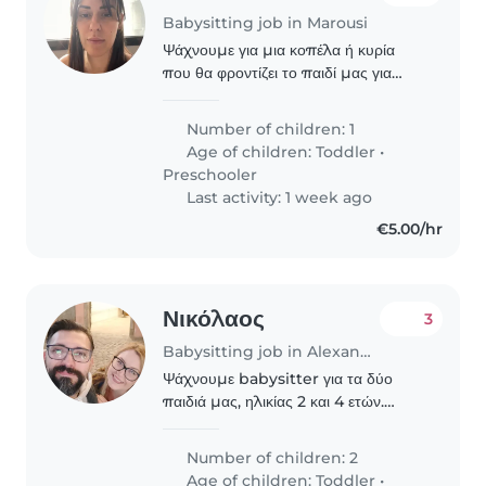
Babysitting job in Marousi
Ψάχνουμε για μια κοπέλα ή κυρία
που θα φροντίζει το παιδί μας για
3μισι ώρες ημερησίως (μεσημεριανές
ώρες), ένα ήρεμο, καλόβολο και
Number of children: 1
στοργικό κοριτσάκι σχεδόν 6 ετών με
Age of children:
Toddler
•
ειδικές ανάγκες..
Preschooler
Last activity: 1 week ago
€5.00/hr
Νικόλαος
3
Babysitting job in Alexandroupoli
Ψάχνουμε babysitter για τα δύο
παιδιά μας, ηλικίας 2 και 4 ετών.
Αναζητούμε έναν άνθρωπο
υπεύθυνο, ευγενικό και αξιόπιστο, με
Number of children: 2
υπομονή και καλή επικοινωνία με τα
Age of children:
Toddler
•