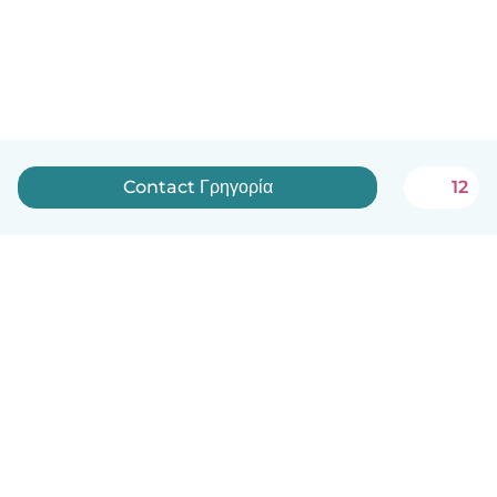
Contact Γρηγορία
12
English
How it works
Help
Terms & Privacy
Pricing